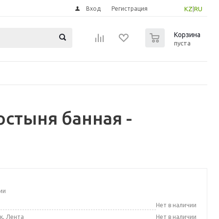
Вход
Регистрация
KZ
|
RU
0
Корзина
пуста
стыня банная -
ии
а
Нет в наличии
к, Лента
Нет в наличии