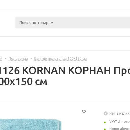
ой
-
Полотенца
-
Банные полотенца 100х150 см
1126 KORNAN КОРНАН Про
00x150 см
Нет в налич
УЮТ Астан
Новосибирс