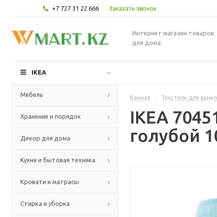
+7 727 31 22 666
Заказать звонок
Интернет магазин товаров
для дома
IKEA
Мебель
Ванная
-
Текстиль для ванн
IKEA 7045
Хранение и порядок
голубой 1
Декор для дома
Кухни и бытовая техника
Кровати и матрасы
Стирка и уборка