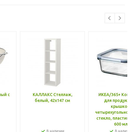
лый с
КАЛЛАКС Стеллаж,
ИКЕА/365+ Конт
белый, 42x147 см
для продукто
крышкой,
четырехугольной
стекло, пластик 
600 мл
В наличии
В наличи