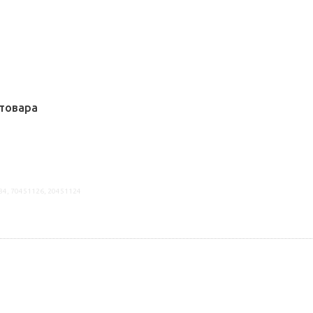
товара
34, 70451126, 20451124