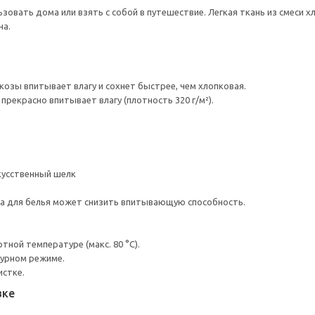
зовать дома или взять с собой в путешествие. Легкая ткань из смеси 
на.
скозы впитывает влагу и сохнет быстрее, чем хлопковая.
рекрасно впитывает влагу (плотность 320 г/м²).
кусственный шелк
а для белья может снизить впитывающую способность.
ной температуре (макс. 80 °C).
турном режиме.
истке.
вке