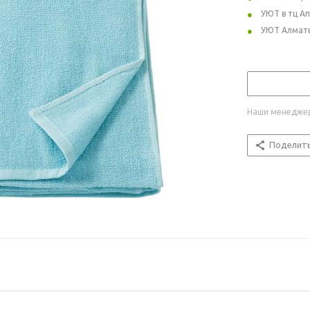
УЮТ в тц А
УЮТ Алмат
Наши менеджер
Поделит