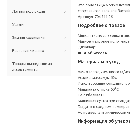
Это полотенце можно исполь
спортивного зала или бассей
Летняя коллекция
Артикул: 704.511.26
Услуги
Подробнее о товаре
Мягкая ткань из хлопка и ви
Зимняя коллекция
Мягкое махровое полотенце п
Дизайнер:
Растения и кашпо
IKEA of Sweden
Материалы и уход
Товары вышедшие из
ассортимента
80% хлопок, 20% вискоза/ис
Усадка: максимум 6%.
Использование кондиционер
Машинная стирка 60°С.
Не отбеливать.
Машинная сушка при стандарт
Гладить в среднем темпера
Не подвергать химической ч
Информация об упако