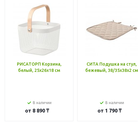
РИСАТОРП Корзина,
СИТА Подушка на стул,
белый, 25x26x18 см
бежевый, 38/35x38x2 см
В наличии
В наличии
от
8 890 ₸
от
1 790 ₸