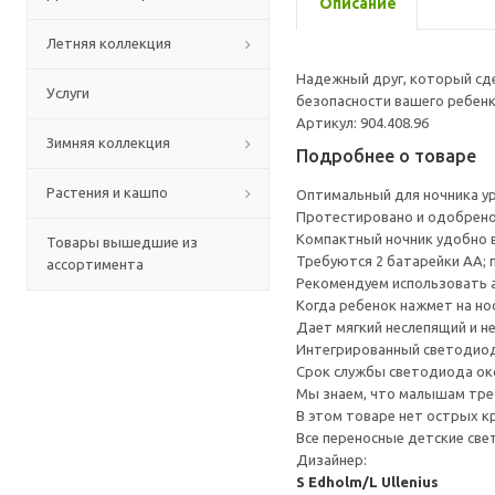
Описание
Летняя коллекция
Надежный друг, который сде
Услуги
безопасности вашего ребенк
Артикул: 904.408.96
Зимняя коллекция
Подробнее о товаре
Растения и кашпо
Оптимальный для ночника ур
Протестировано и одобрено
Компактный ночник удобно в
Товары вышедшие из
Требуются 2 батарейки АА;
ассортимента
Рекомендуем использовать
Когда ребенок нажмет на нос
Дает мягкий неслепящий и н
Интегрированный светодиод
Срок службы светодиода окол
Мы знаем, что малышам треб
В этом товаре нет острых к
Все переносные детские све
Дизайнер:
S Edholm/L Ullenius