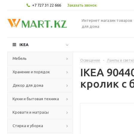
+7 727 31 22 666
Заказать звонок
Интернет магазин товаров
для дома
IKEA
Мебель
Освещение
-
Лампы и свети
IKEA 904
Хранение и порядок
кролик с 
Декор для дома
Кухни и бытовая техника
Кровати и матрасы
Стирка и уборка