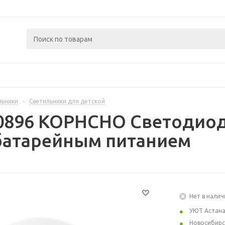
льники
-
Светильники для детской
40896 КОРНСНО Светодиод
батарейным питанием
Нет в налич
УЮТ Астан
Новосибирс