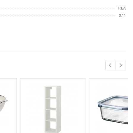
IKEA
0,11