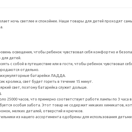
лает ночь светлее и спокойнее. Наши товары для детей проходят самы
а.
овень освещения, чтобы ребенок чувствовал себя комфортно и безопа
 для детей.
зять с собой в путешествие или в гости, чтобы ребенок чувствовал се
 продаются отдельно.
 аккумуляторные батарейки ЛАДДА.
ик кролика, свет будет гореть в течение 15 минут.
еяркий свет, поэтому батарейка служит дольше.
.
о 25000 часов, что примерно соответствует работе лампы по 3 часа в 
уется особая забота. Этот товар не содержит никаких химикатов, ко
ромок, мелких деталей, отверстий и крючков.
тильники из нашего ассортимента одобрены для использования детьми в