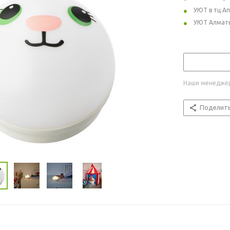
УЮТ в тц А
УЮТ Алмат
Наши менеджер
Поделит