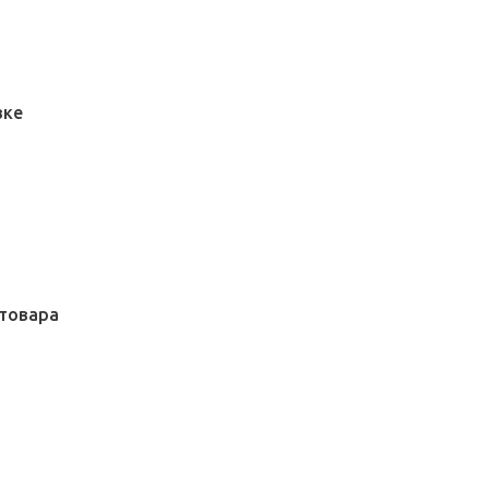
вке
товара