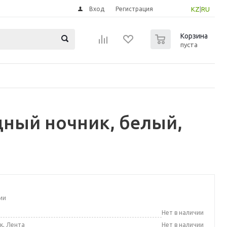
Вход
Регистрация
KZ
|
RU
0
Корзина
пуста
ный ночник, белый,
ии
а
Нет в наличии
к, Лента
Нет в наличии