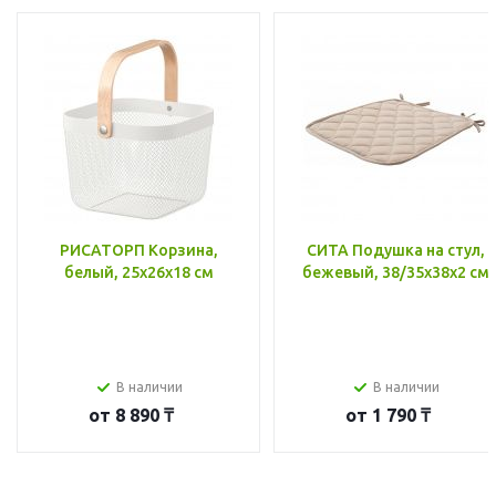
РИСАТОРП Корзина,
СИТА Подушка на стул,
белый, 25x26x18 см
бежевый, 38/35x38x2 см
В наличии
В наличии
от
8 890 ₸
от
1 790 ₸