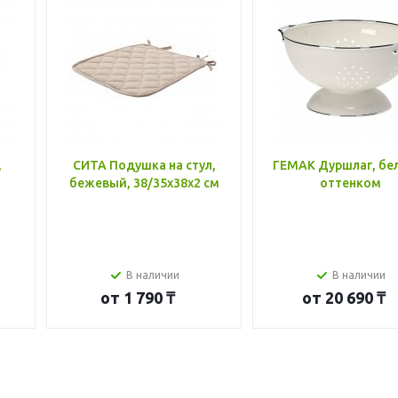
,
СИТА Подушка на стул,
ГЕМАК Дуршлаг, бе
бежевый, 38/35x38x2 см
оттенком
В наличии
В наличии
от
1 790 ₸
от
20 690 ₸