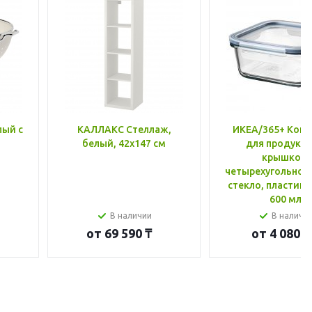
лый с
КАЛЛАКС Стеллаж,
ИКЕА/365+ Конт
белый, 42x147 см
для продукто
крышкой,
четырехугольной
стекло, пластик 
600 мл
В наличии
В наличи
от
69 590 ₸
от
4 080 ₸