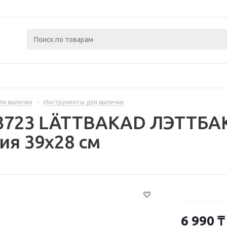
ля выпечки
-
Инструменты для выпечки
03723 LÄTTBAKAD ЛЭТТБА
я 39x28 см
6 990
₸