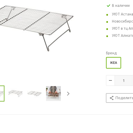
В наличии
УЮТ Астан
Новосибирс
УЮТ в тц А
УЮТ Алмат
Бренд
IKEA
Поделит