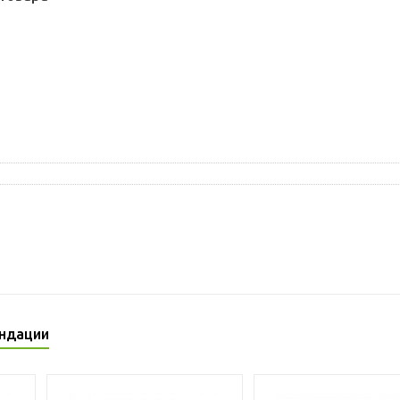
ндации