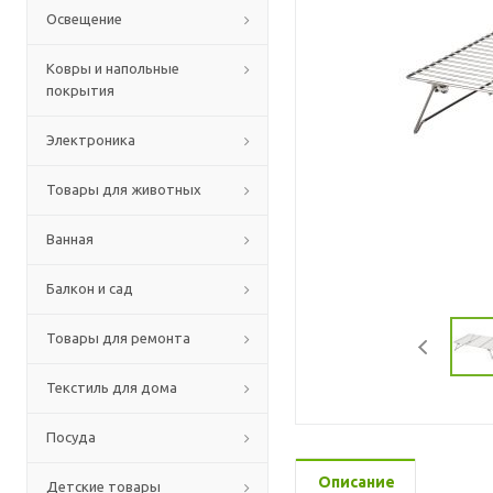
Освещение
Ковры и напольные
покрытия
Электроника
Товары для животных
Ванная
Балкон и сад
Товары для ремонта
Текстиль для дома
Посуда
Описание
Детские товары