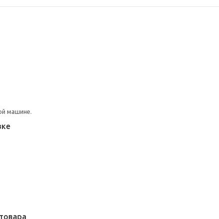
ой машине.
вке
товара