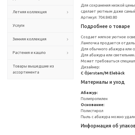
Для сохранения низкой цены
сделает уютным даже самый
Летняя коллекция
Артикул: 704.840.80
Услуги
Подробнее о товаре
Создает мягкое уютное осве
Зимняя коллекция
Лампочка продается отдель
Для обычного абажура или с
Растения и кашпо
Для абажура или светильника
Может требоваться специал
Товары вышедшие из
Дизайнер:
ассортимента
C Öjerstam/M Elebäck
Материалы и уход
Абажур:
Полипропилен
Основание:
Полистирол
Пыль с абажура можно удали
Информация об упако