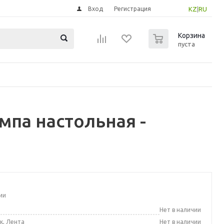
Вход
Регистрация
KZ
|
RU
0
Корзина
пуста
па настольная -
ии
а
Нет в наличии
к, Лента
Нет в наличии