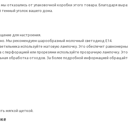
 мы отказались от упаковочной коробки этого товара. Благодаря выра
 темный уголок вашего дома.
щение для настроения.
но. Мы рекомендуем шарообразный молочный светодиод E14.
ветильника используйте матовую лампочку. Это обеспечит равномерный
 с перфорацией или прорезями используйте прозрачную лампочку. Это с
ьная обработка отходов. За более подробной информацией обращайте
ть мягкой щеткой.
вке