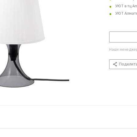
УЮТ в тц А
УЮТ Алмат
Наши менеджер
Поделит