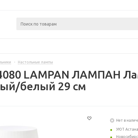
льники
-
Настольные лампы
4080 LAMPAN ЛАМПАН Лам
ый/белый 29 см
Нет в налич
УЮТ Астан
Новосибирс