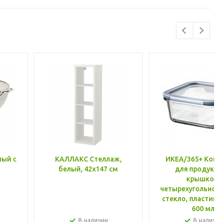
лый с
КАЛЛАКС Стеллаж,
ИКЕА/365+ Конт
белый, 42x147 см
для продукто
крышкой,
четырехугольной
стекло, пластик 
600 мл
В наличии
В наличи