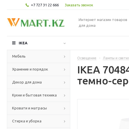
+7 727 31 22 666
Заказать звонок
Интернет магазин товаров
для дома
IKEA
Мебель
Освещение
-
Лампы и свети
IKEA 7048
Хранение и порядок
темно-сер
Декор для дома
Кухни и бытовая техника
Кровати и матрасы
Стирка и уборка