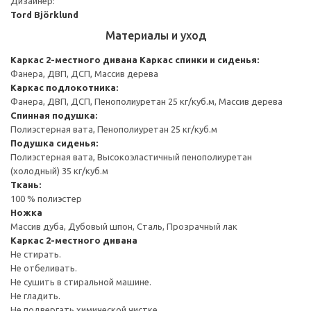
Дизайнер:
Tord Björklund
Материалы и уход
Каркас 2-местного дивана
Каркас спинки и сиденья:
Фанера, ДВП, ДСП, Массив дерева
Каркас подлокотника:
Фанера, ДВП, ДСП, Пенополиуретан 25 кг/куб.м, Массив дерева
Спинная подушка:
Полиэстерная вата, Пенополиуретан 25 кг/куб.м
Подушка сиденья:
Полиэстерная вата, Высокоэластичный пенополиуретан
(холодный) 35 кг/куб.м
Ткань:
100 % полиэстер
Ножка
Массив дуба, Дубовый шпон, Сталь, Прозрачный лак
Каркас 2-местного дивана
Не стирать.
Не отбеливать.
Не сушить в стиральной машине.
Не гладить.
Не подвергать химической чистке.