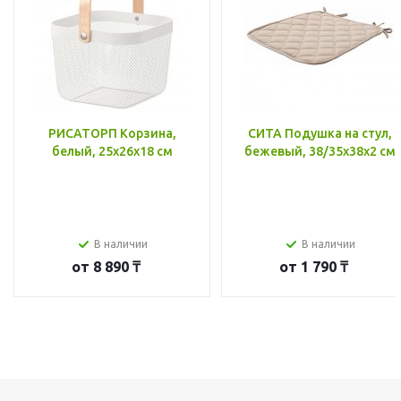
РИСАТОРП Корзина,
СИТА Подушка на стул,
белый, 25x26x18 см
бежевый, 38/35x38x2 см
В наличии
В наличии
от
8 890 ₸
от
1 790 ₸