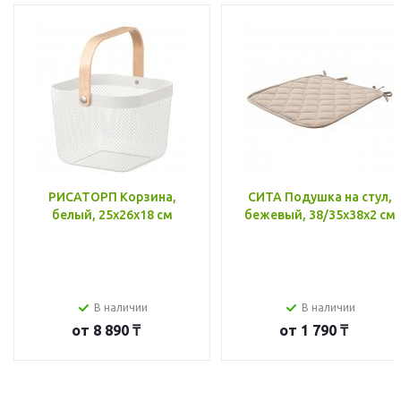
РИСАТОРП Корзина,
СИТА Подушка на стул,
белый, 25x26x18 см
бежевый, 38/35x38x2 см
В наличии
В наличии
от
8 890 ₸
от
1 790 ₸