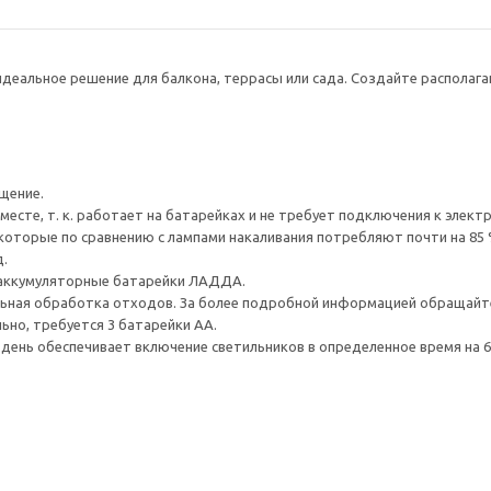
деальное решение для балкона, террасы или сада. Создайте располага
щение.
есте, т. к. работает на батарейках и не требует подключения к электр
оторые по сравнению с лампами накаливания потребляют почти на 85 %
.
 аккумуляторные батарейки ЛАДДА.
ьная обработка отходов. За более подробной информацией обращайте
но, требуется 3 батарейки АА.
ень обеспечивает включение светильников в определенное время на 6