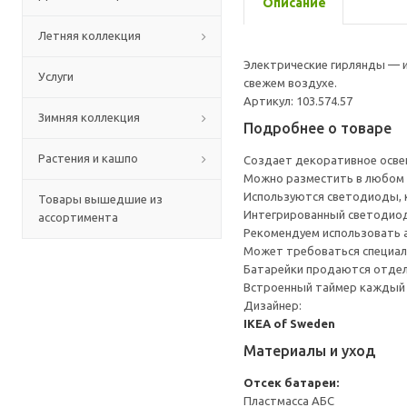
Описание
Летняя коллекция
Электрические гирлянды — и
Услуги
свежем воздухе.
Артикул: 103.574.57
Зимняя коллекция
Подробнее о товаре
Растения и кашпо
Создает декоративное осве
Можно разместить в любом м
Используются светодиоды, к
Товары вышедшие из
Интегрированный светодиод
ассортимента
Рекомендуем использовать
Может требоваться специал
Батарейки продаются отдель
Встроенный таймер каждый д
Дизайнер:
IKEA of Sweden
Материалы и уход
Отсек батареи:
Пластмасса АБС