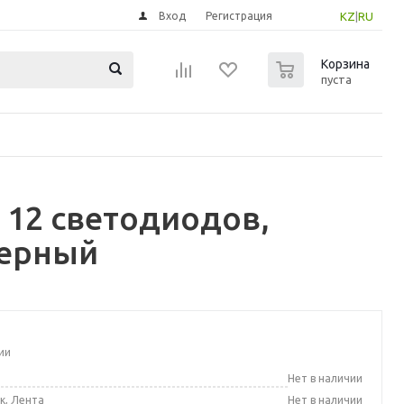
Вход
Регистрация
KZ
|
RU
0
Корзина
пуста
 12 светодиодов,
черный
ии
а
Нет в наличии
к, Лента
Нет в наличии