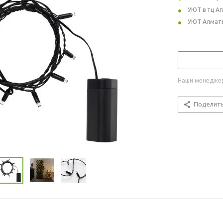
УЮТ в тц А
УЮТ Алмат
Наши менеджер
Поделит