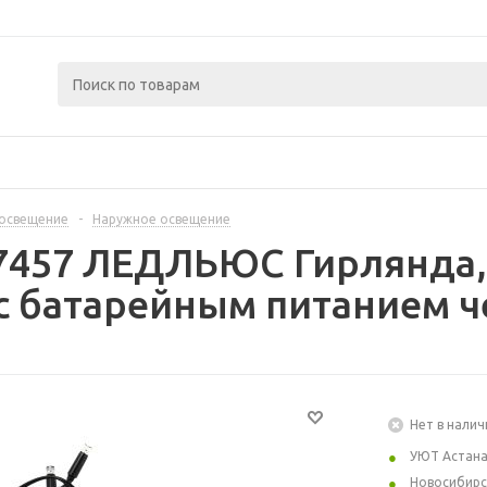
освещение
-
Наружное освещение
7457 ЛЕДЛЬЮС Гирлянда,
 с батарейным питанием 
Нет в налич
УЮТ Астан
Новосибирс