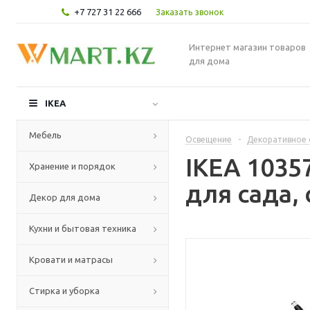
+7 727 31 22 666
Заказать звонок
Интернет магазин товаров
для дома
IKEA
Мебель
Освещение
-
Декоративное 
IKEA 1035
Хранение и порядок
для сада,
Декор для дома
Кухни и бытовая техника
Кровати и матрасы
Стирка и уборка