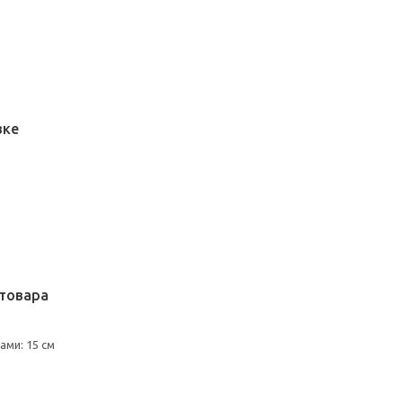
вке
товара
ми: 15 см