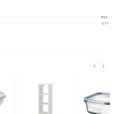
IKEA
0,11