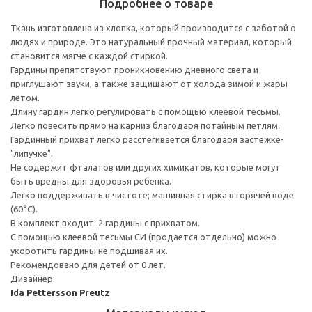
Подробнее о товаре
Ткань изготовлена из хлопка, который производится с заботой о
людях и природе. Это натуральный прочный материал, который
становится мягче с каждой стиркой.
Гардины препятствуют проникновению дневного света и
приглушают звуки, а также защищают от холода зимой и жары
летом.
Длину гардин легко регулировать с помощью клеевой тесьмы.
Легко повесить прямо на карниз благодаря потайным петлям.
Гардинный прихват легко расстегивается благодаря застежке-
"липучке".
Не содержит фталатов или других химикатов, которые могут
быть вредны для здоровья ребенка.
Легко поддерживать в чистоте; машинная стирка в горячей воде
(60°C).
В комплект входит: 2 гардины с прихватом.
С помощью клеевой тесьмы СИ (продается отдельно) можно
укоротить гардины не подшивая их.
Рекомендовано для детей от 0 лет.
Дизайнер:
Ida Pettersson Preutz