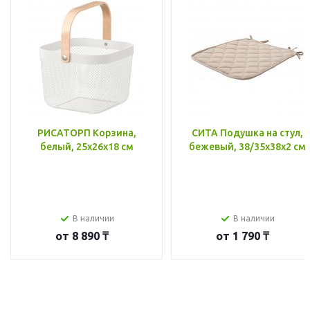
РИСАТОРП Корзина,
СИТА Подушка на стул,
белый, 25x26x18 см
бежевый, 38/35x38x2 см
В наличии
В наличии
от
8 890 ₸
от
1 790 ₸