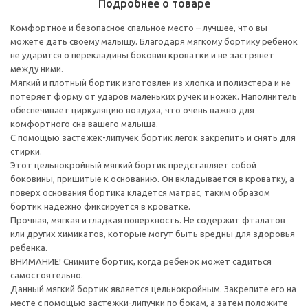
Подробнее о товаре
Комфортное и безопасное спальное место – лучшее, что вы
можете дать своему малышу. Благодаря мягкому бортику ребенок
не ударится о перекладины боковин кроватки и не застрянет
между ними.
Мягкий и плотный бортик изготовлен из хлопка и полиэстера и не
потеряет форму от ударов маленьких ручек и ножек. Наполнитель
обеспечивает циркуляцию воздуха, что очень важно для
комфортного сна вашего малыша.
С помощью застежек-липучек бортик легок закрепить и снять для
стирки.
Этот цельнокройный мягкий бортик представляет собой
боковины, пришитые к основанию. Он вкладывается в кроватку, а
поверх основания бортика кладется матрас, таким образом
бортик надежно фиксируется в кроватке.
Прочная, мягкая и гладкая поверхность. Не содержит фталатов
или других химикатов, которые могут быть вредны для здоровья
ребенка.
ВНИМАНИЕ! Снимите бортик, когда ребенок может садиться
самостоятельно.
Данный мягкий бортик является цельнокройным. Закрепите его на
месте с помощью застежки-липучки по бокам, а затем положите