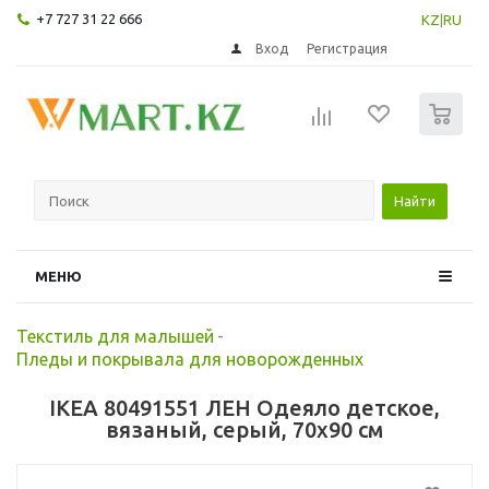
+7 727 31 22 666
KZ
|
RU
Вход
Регистрация
0
Найти
МЕНЮ
Текстиль для малышей
-
Пледы и покрывала для новорожденных
IKEA 80491551 ЛЕН Одеяло детское,
вязаный, серый, 70x90 см