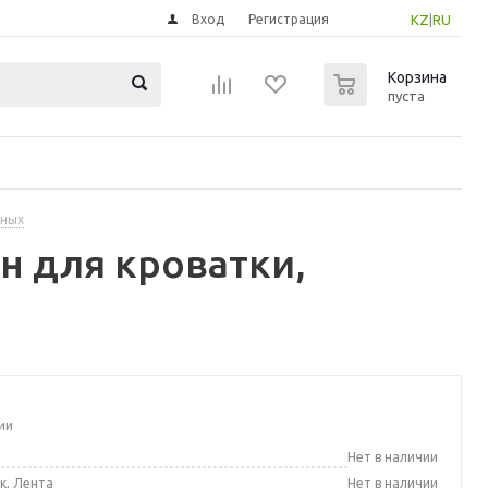
Вход
Регистрация
KZ
|
RU
0
Корзина
пуста
нных
н для кроватки,
ии
а
Нет в наличии
к, Лента
Нет в наличии