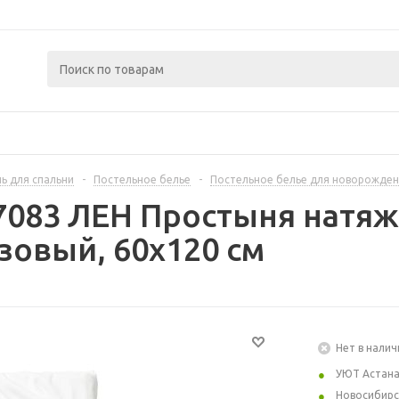
ь для спальни
-
Постельное белье
-
Постельное белье для новорожде
7083 ЛЕН Простыня натяж
зовый, 60x120 см
Нет в налич
УЮТ Астан
Новосибирс