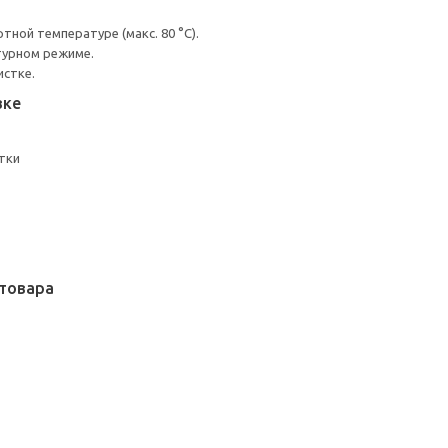
ной температуре (макс. 80 °C).
турном режиме.
истке.
вке
тки
товара