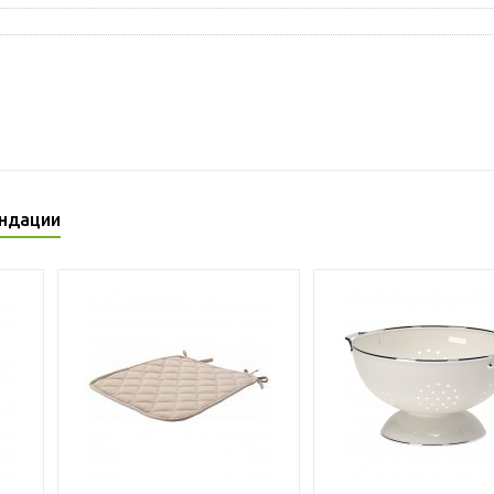
ндации