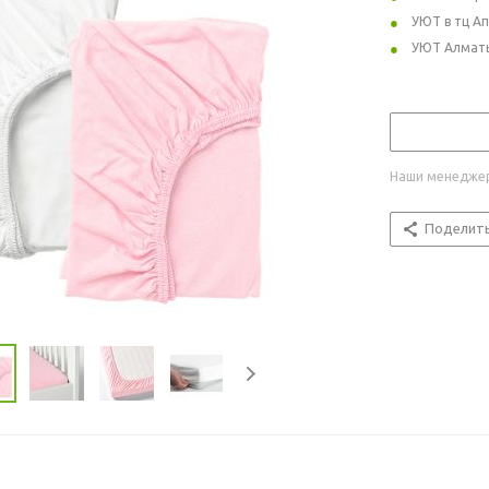
УЮТ в тц А
УЮТ Алмат
Наши менеджер
Поделит