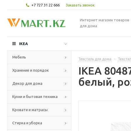
+7 727 31 22 666
Заказать звонок
Интернет магазин товаров
для дома
IKEA
Мебель
Текстиль для дома
-
Текстил
IKEA 8048
Хранение и порядок
белый, ро
Декор для дома
Кухни и бытовая техника
Кровати и матрасы
Стирка и уборка