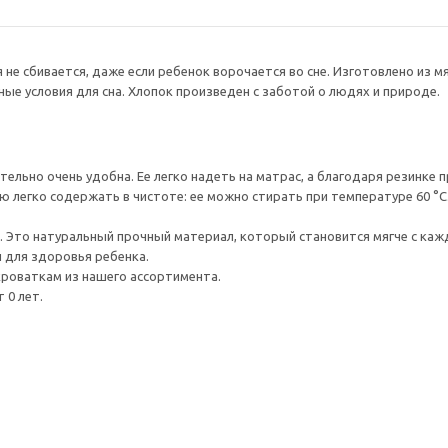
 не сбивается, даже если ребенок ворочается во сне. Изготовлено из 
ые условия для сна. Хлопок произведен с заботой о людях и природе.
ельно очень удобна. Ее легко надеть на матрас, а благодаря резинке п
егко содержать в чистоте: ее можно стирать при температуре 60 °C. Ее
а. Это натуральный прочный материал, который становится мягче с каж
 для здоровья ребенка.
роваткам из нашего ассортимента.
 0 лет.