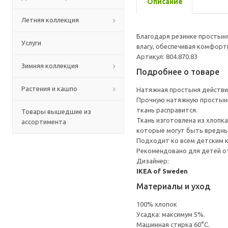
Описание
Летняя коллекция
Благодаря резинке простыня
Услуги
влагу, обеспечивая комфортн
Артикул: 804.870.83
Зимняя коллекция
Подробнее о товаре
Растения и кашпо
Натяжная простыня действит
Прочную натяжную простыню л
ткань расправится.
Товары вышедшие из
Ткань изготовлена из хлопк
ассортимента
которые могут быть вредны
Подходит ко всем детским к
Рекомендовано для детей от
Дизайнер:
IKEA of Sweden
Материалы и уход
100% хлопок
Усадка: максимум 5%.
Машинная стирка 60°С.