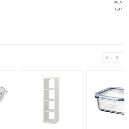
IKEA
0,47