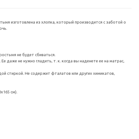
стыня изготовлена из хлопка, который производится с заботой о
очь.
ростыня не будет сбиваться.
 даже не нужно гладить, т. к. когда вы наденете ее на матрас,
дой стиркой. Не содержит фталатов или других химикатов,
x165 см).