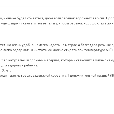
, и она не будет сбиваться, даже если ребенок ворочается во сне. Про
я «дышащая» ткань впитывает влагу, чтобы ребенок хорошо спал всю н
ельно очень удобна. Ее легко надеть на матрас, а благодаря резинке п
егко содержать в чистоте: ее можно стирать при температуре 60 °C. Ее
а. Это натуральный прочный материал, который становится мягче с каж
 для здоровья ребенка.
 3 лет.
одит для матраса раздвижной кровати с 1 дополнительной секцией (80