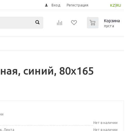
Вход
Регистрация
KZ
|
RU
0
Корзина
пуста
ая, синий, 80x165
ии
а
Нет в наличии
к, Лента
Нет в наличии