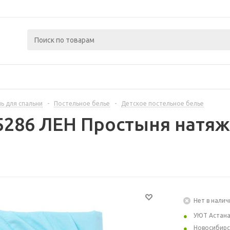
ь для спальни
-
Постельное белье
-
Детское постельное белье
5286 ЛЕН Простыня натяжн
Нет в налич
УЮТ Астан
Новосибирс