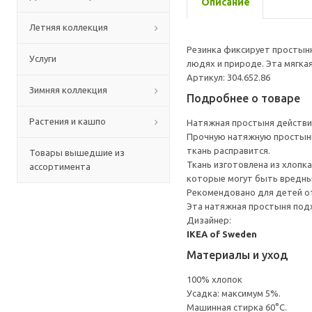
Описание
Летняя коллекция
Резинка фиксирует простыню
Услуги
людях и природе. Эта мягка
Артикул: 304.652.86
Зимняя коллекция
Подробнее о товаре
Растения и кашпо
Натяжная простыня действит
Прочную натяжную простыню л
ткань расправится.
Товары вышедшие из
Ткань изготовлена из хлопк
ассортимента
которые могут быть вредны
Рекомендовано для детей от
Эта натяжная простыня подх
Дизайнер:
IKEA of Sweden
Материалы и уход
100% хлопок
Усадка: максимум 5%.
Машинная стирка 60°С.