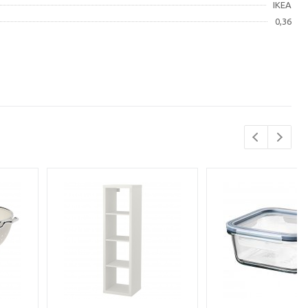
IKEA
0,36