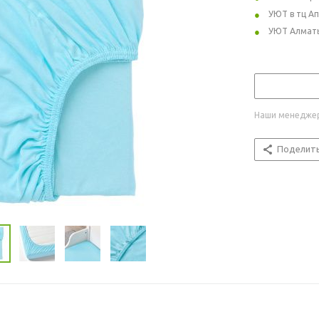
УЮТ в тц А
УЮТ Алмат
Наши менеджер
Поделит