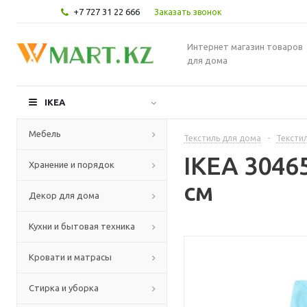
+7 727 31 22 666
Заказать звонок
Интернет магазин товаров
для дома
IKEA
Мебель
Текстиль для дома
-
Текстил
IKEA 3046
Хранение и порядок
см
Декор для дома
Кухни и бытовая техника
Кровати и матрасы
Стирка и уборка