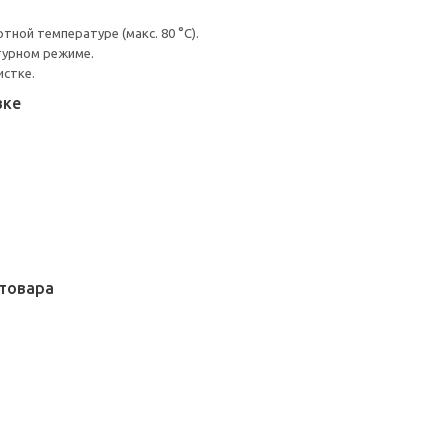
ной температуре (макс. 80 °C).
турном режиме.
истке.
вке
товара