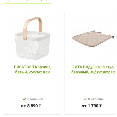
РИСАТОРП Корзина,
СИТА Подушка на стул,
белый, 25x26x18 см
бежевый, 38/35x38x2 см
В наличии
В наличии
от
8 890 ₸
от
1 790 ₸