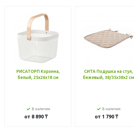
РИСАТОРП Корзина,
СИТА Подушка на стул,
белый, 25x26x18 см
бежевый, 38/35x38x2 см
В наличии
В наличии
от
8 890 ₸
от
1 790 ₸