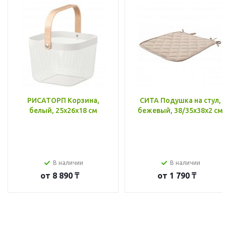
РИСАТОРП Корзина,
СИТА Подушка на стул,
белый, 25x26x18 см
бежевый, 38/35x38x2 см
В наличии
В наличии
от
8 890 ₸
от
1 790 ₸