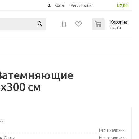
Вход
Регистрация
KZ
|
RU
0
Корзина
пуста
 Затемняющие
5x300 см
ии
а
Нет в наличии
к, Лента
Нет в наличии