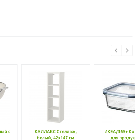
лый с
КАЛЛАКС Стеллаж,
ИКЕА/365+ Конт
белый, 42x147 см
для продукто