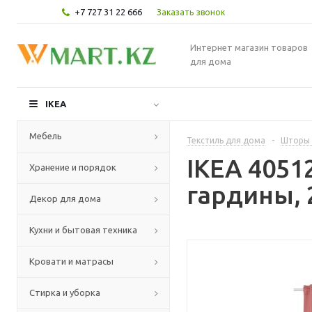
+7 727 31 22 666
Заказать звонок
Интернет магазин товаров
для дома
IKEA
Мебель
Текстиль для дома
-
Шторы 
IKEA 405
Хранение и порядок
гардины, 
Декор для дома
Кухни и бытовая техника
Кровати и матрасы
Стирка и уборка