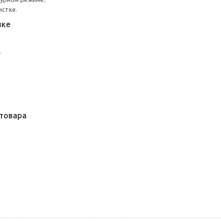
истке.
вке
.
товара