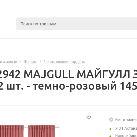
и жалюзи
-
Шторы
-
Затемняющие гардины
12942 MAJGULL МАЙГУЛЛ
2 шт. - темно-розовый 14
Нет в налич
УЮТ Астан
Новосибирс