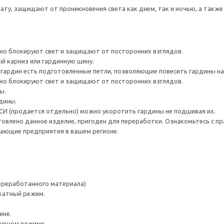
ту, защищают от проникновения света как днем, так и ночью, а также
о блокируют свет и защищают от посторонних взглядов.
й карниз или гардинную шину.
 гардин есть подготовленные петли, позволяющие повесить гардины на
о блокируют свет и защищают от посторонних взглядов.
ы.
дины.
СИ (продается отдельно) можно укоротить гардины не подшивая их.
товлено данное изделие, пригоден для переработки. Ознакомьтесь с пр
ающие предприятия в вашем регионе.
переработанного материала)
катный режим.
ине.
турном режиме.