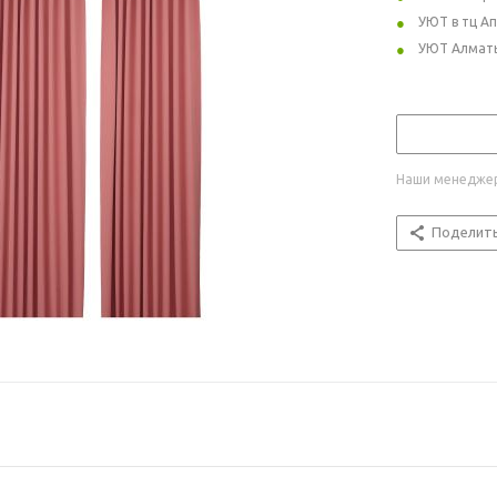
УЮТ в тц А
УЮТ Алмат
Наши менеджер
Поделит