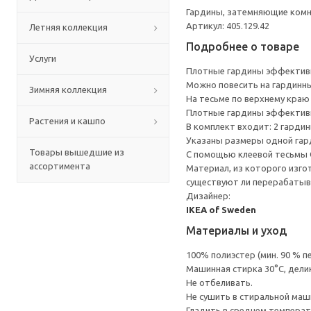
Гардины, затемняющие комна
Артикул: 405.129.42
Летняя коллекция
Подробнее о товаре
Услуги
Плотные гардины эффективн
Можно повесить на гардинны
Зимняя коллекция
На тесьме по верхнему краю
Плотные гардины эффективн
Растения и кашпо
В комплект входит: 2 гардин
Указаны размеры одной гар
Товары вышедшие из
С помощью клеевой тесьмы 
ассортимента
Материал, из которого изго
существуют ли перерабатыв
Дизайнер:
IKEA of Sweden
Материалы и уход
100% полиэстер (мин. 90 % 
Машинная стирка 30°С, дели
Не отбеливать.
Не сушить в стиральной маш
Гладить в среднем темпера