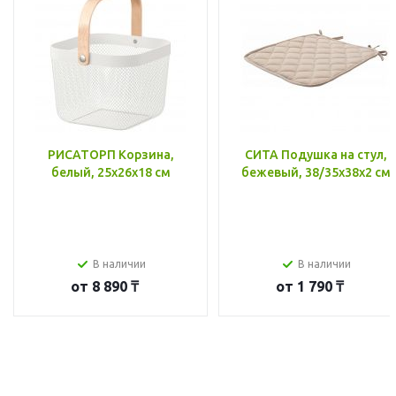
РИСАТОРП Корзина,
СИТА Подушка на стул,
белый, 25x26x18 см
бежевый, 38/35x38x2 см
В наличии
В наличии
от
8 890 ₸
от
1 790 ₸