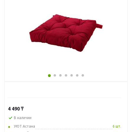
4 490
₸
В наличии
УЮТ Астана
6 шт.