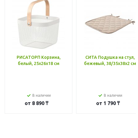
РИСАТОРП Корзина,
СИТА Подушка на стул,
белый, 25x26x18 см
бежевый, 38/35x38x2 см
В наличии
В наличии
от
8 890 ₸
от
1 790 ₸