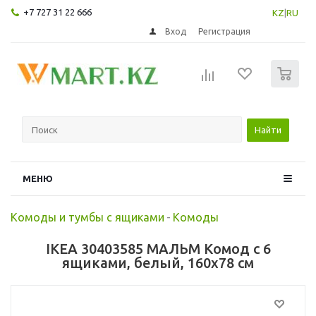
+7 727 31 22 666
KZ
|
RU
Вход
Регистрация
0
Найти
МЕНЮ
Комоды и тумбы с ящиками
-
Комоды
IKEA 30403585 МАЛЬМ Комод с 6
ящиками, белый, 160x78 см