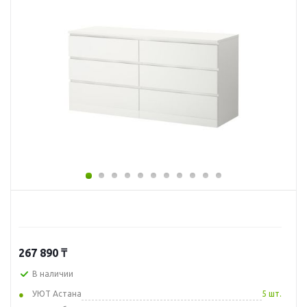
267 890
₸
В наличии
УЮТ Астана
5 шт.