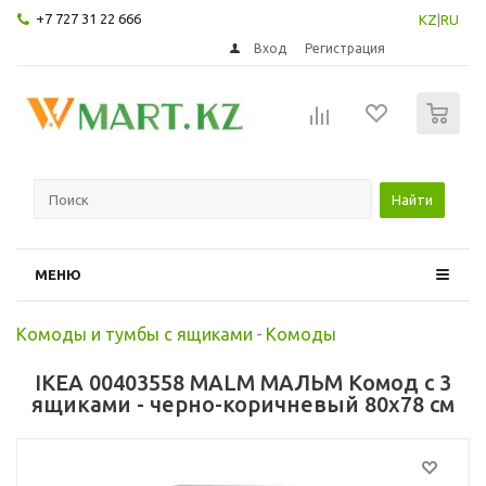
+7 727 31 22 666
KZ
|
RU
Вход
Регистрация
0
Найти
МЕНЮ
Комоды и тумбы с ящиками
-
Комоды
IKEA 00403558 MALM МАЛЬМ Комод с 3
ящиками - черно-коричневый 80x78 см