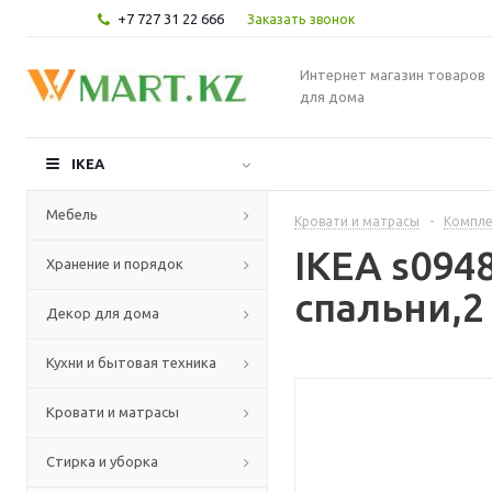
+7 727 31 22 666
Заказать звонок
Интернет магазин товаров
для дома
IKEA
Мебель
Кровати и матрасы
-
Компле
IKEA s09
Хранение и порядок
спальни,2
Декор для дома
Кухни и бытовая техника
Кровати и матрасы
Стирка и уборка