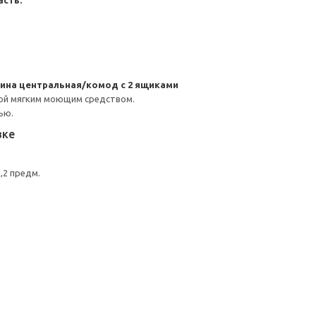
асть:
ина центральная/комод с 2 ящиками
ой мягким моющим средством.
ью.
вке
,2 предм.