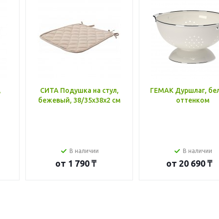
,
СИТА Подушка на стул,
ГЕМАК Дуршлаг, бе
бежевый, 38/35x38x2 см
оттенком
В наличии
В наличии
от
1 790 ₸
от
20 690 ₸