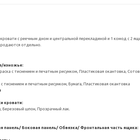
 кровати с реечным дном и центральной перекладиной и 1 комод с 2 ящ
 продаются отдельно.
е/изножье:
раска с тиснением и печатным рисунком, Пластиковая окантовка, Сот
 с тиснением и печатным рисунком, Бумага, Пластиковая окантовка
я
и кровати:
, Березовый шпон, Прозрачный лак.
я панель/ Боковая панель/ Обвязка/ Фронтальная часть ящика: