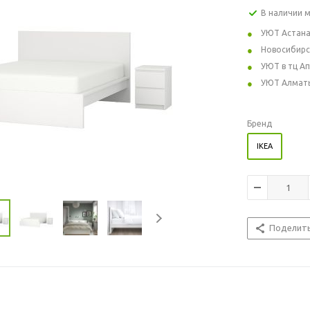
В наличии 
УЮТ Астан
Новосибирс
УЮТ в тц А
УЮТ Алмат
Бренд
IKEA
Поделит