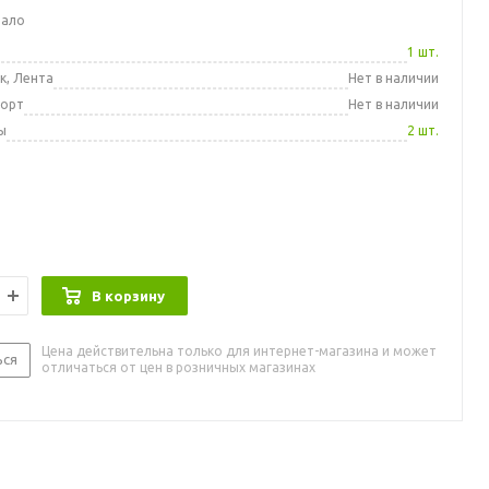
мало
а
1 шт.
к, Лента
Нет в наличии
порт
Нет в наличии
ы
2 шт.
В корзину
Цена действительна только для интернет-магазина и может
ься
отличаться от цен в розничных магазинах