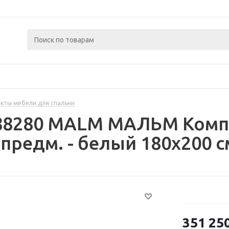
кты мебели для спальни
488280 MALM МАЛЬМ Комп
 предм. - белый 180x200 с
351 25