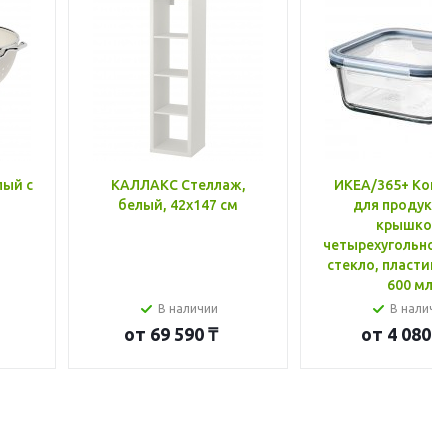
лый с
КАЛЛАКС Стеллаж,
ИКЕА/365+ Конт
белый, 42x147 см
для продукто
крышкой,
четырехугольной
стекло, пластик 
600 мл
В наличии
В наличи
от
69 590 ₸
от
4 080 ₸