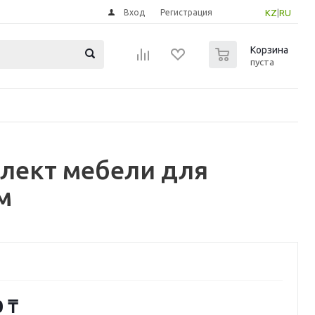
Вход
Регистрация
KZ
|
RU
0
Корзина
пуста
лект мебели для
м
0
₸