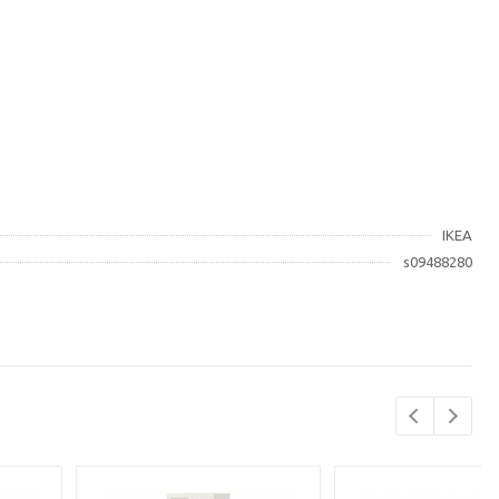
IKEA
s09488280