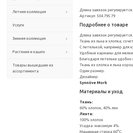
Длина завязок регулируется.
Летняя коллекция
Артикул: 504.795.79
Подробнее о товаре
Услуги
Длина завязок регулируется.
Зимняя коллекция
Ткань из льна и хлопка; соче
С петелькой, например для 
Растения и кашпо
Удобные карманы для мелки
Благодаря петельке удобно п
Ткань из хлопка и льна хоро
Товары вышедшие из
Один размер.
ассортимента
Дизайнер:
Synnöve Mork
Материалы и уход
Ткань:
60% хлопок, 40% лен
Лента:
100% хлопок
Усадка: максимум 4%.
Машинная стирка 60°С.