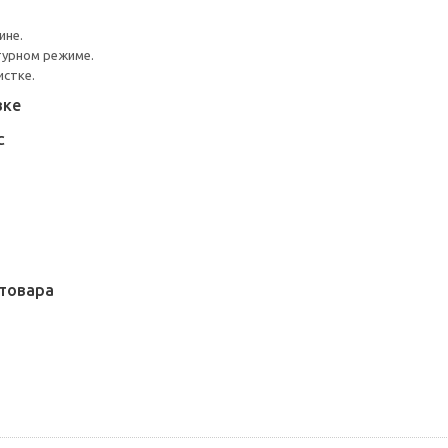
ине.
турном режиме.
истке.
вке
С
товара