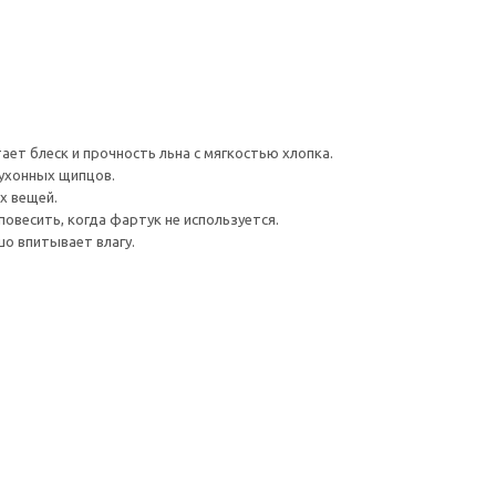
тает блеск и прочность льна с мягкостью хлопка.
кухонных щипцов.
х вещей.
овесить, когда фартук не используется.
шо впитывает влагу.