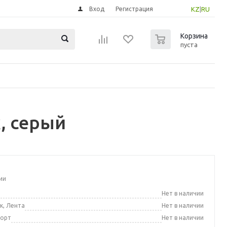
Вход
Регистрация
KZ
|
RU
0
Корзина
пуста
, серый
ии
а
Нет в наличии
к, Лента
Нет в наличии
порт
Нет в наличии