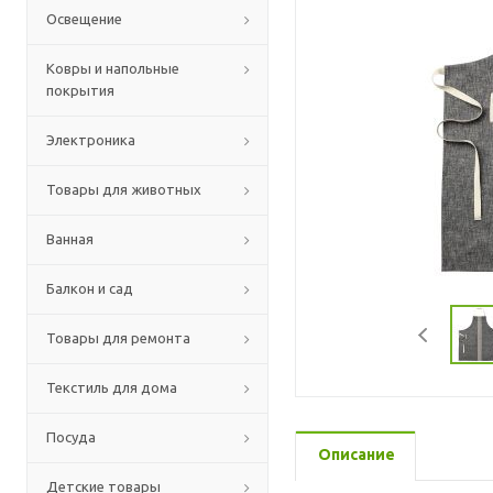
Освещение
Ковры и напольные
покрытия
Электроника
Товары для животных
Ванная
Балкон и сад
Товары для ремонта
Текстиль для дома
Посуда
Описание
Детские товары