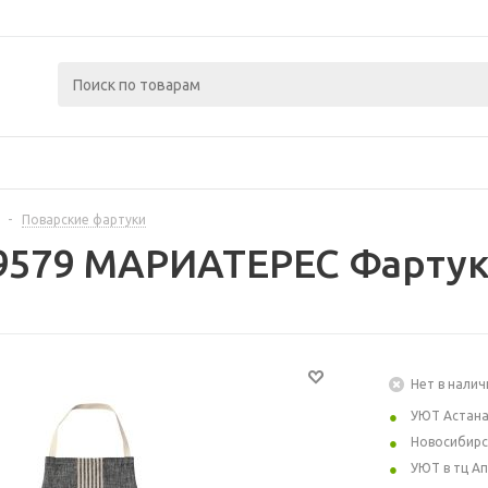
-
Поварские фартуки
9579 МАРИАТЕРЕС Фартук
Нет в налич
УЮТ Астан
Новосибирс
УЮТ в тц А