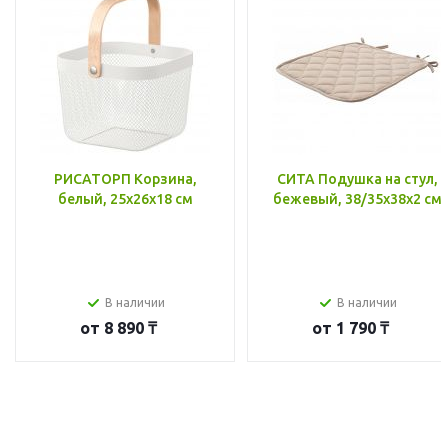
РИСАТОРП Корзина,
СИТА Подушка на стул,
белый, 25x26x18 см
бежевый, 38/35x38x2 см
В наличии
В наличии
от
8 890 ₸
от
1 790 ₸