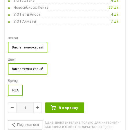
УЮТ Астана
4 шт.
Новосибирск, Лента
33 шт.
УЮТ в тц Апорт
4 шт.
УЮТ Алматы
7 шт.
чехол
Висле темно-серый
Цвет
Висле темно-серый
Бренд
IKEA
В корзину
Цена действительна только для интернет-
Поделиться
магазина и может отличаться от цен в