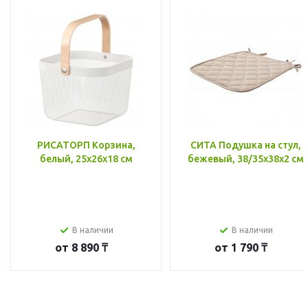
РИСАТОРП Корзина,
СИТА Подушка на стул,
белый, 25x26x18 см
бежевый, 38/35x38x2 см
В наличии
В наличии
от
8 890 ₸
от
1 790 ₸