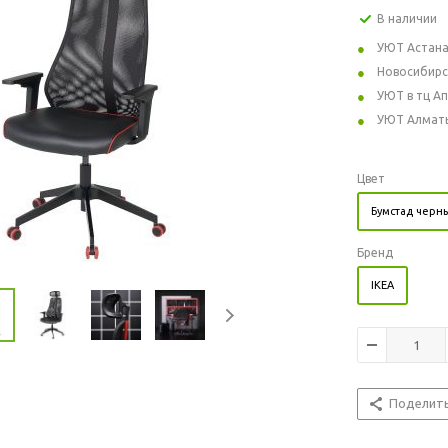
В наличии
УЮТ Астан
Новосибирс
УЮТ в тц А
УЮТ Алмат
Цвет
Бумстад черн
Бренд
IKEA
Поделит