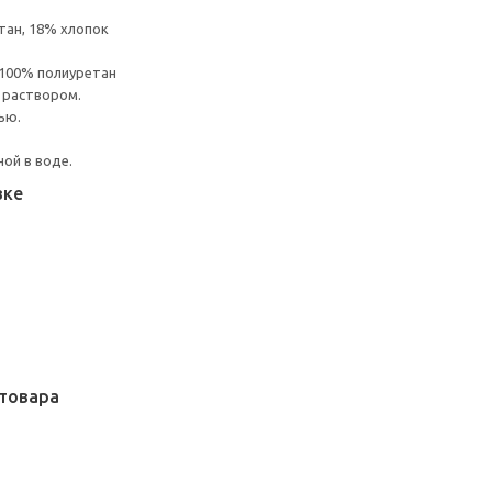
тан, 18% хлопок
 100% полиуретан
 раствором.
ью.
ой в воде.
вке
товара