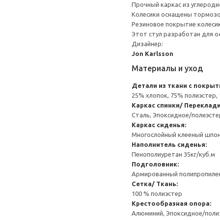
Прочный каркас из углероди
Колесики оснащены тормозом
Резиновое покрытие колесик
Этот стул разработан для о
Дизайнер:
Jon Karlsson
Материалы и уход
Детали из ткани с покрыт
25% хлопок, 75% полиэстер,
Каркас спинки/ Переклади
Сталь, Эпоксидное/полиэст
Каркас сиденья:
Многослойный клееный шпо
Наполнитель сиденья:
Пенополиуретан 35кг/куб.м
Подголовник:
Армированный полипропиле
Сетка/ Ткань:
100 % полиэстер
Крестообразная опора:
Алюминий, Эпоксидное/пол