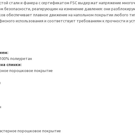
стой стали и фанера с сертификатом FSC выдержат напряжение многоч
 безопасности, реагирующим на изменение давления: они разблокирую
ов обеспечивает плавное движение на напольном покрытии любого тип
фисного использования и соответствует требованиям к прочности и уст
ием:
 100% полиуретан
на спинки:
ерное порошковое покрытие
н
н
иэстерное порошковое покрытие