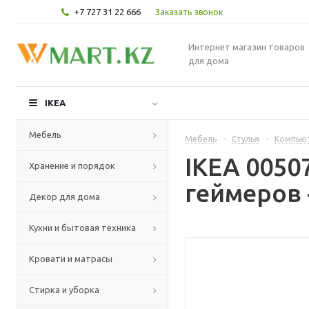
+7 727 31 22 666
Заказать звонок
Интернет магазин товаров
для дома
IKEA
Мебель
Мебель
-
Стулья
-
Компьют
IKEA 005
Хранение и порядок
геймеров 
Декор для дома
Кухни и бытовая техника
Кровати и матрасы
Стирка и уборка