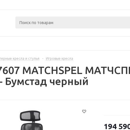
ерные кресла и стулья
-
Игровые кресла
07607 MATCHSPEL МАТЧСП
- Бумстад черный
194 59