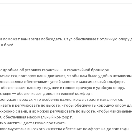
 поможет вам всегда побеждать. Стул обеспечивает отличную опору дл
 к бою!
 Подробнее об условиях гарантии — в гарантийной брошюре.
 качаются, повторяя ваши движения, чтобы вам было удобно независим
ации наклона обеспечивает устойчивость и максимальный комфорт.
 обеспечивает вашему телу, шее и голове прочную и удобную опору.
ясницы — обеспечивает дополнительный комфорт.
ропускает воздух, что особенно важно, когда страсти накаляются.
вать и регулировать по высоте, чтобы обеспечить хорошую опору для 
ронно с вами, и их можно регулировать по высоте, чтобы максимально с
я, обеспечивая максимальный комфорт.
гко чистить: достаточно протирать.
нополиуретана высокого качества обеспечит комфорт на долгие годы.