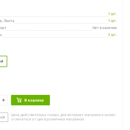
а
1 шт.
к, Лента
1 шт.
порт
Нет в наличии
ы
3 шт.
ый
В корзину
Цена действительна только для интернет-магазина и может
ься
отличаться от цен в розничных магазинах