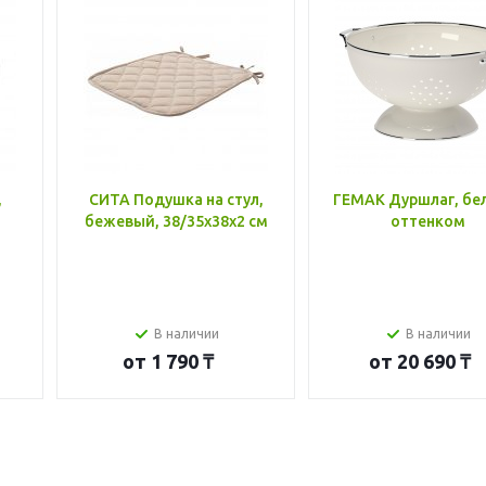
,
СИТА Подушка на стул,
ГЕМАК Дуршлаг, бе
бежевый, 38/35x38x2 см
оттенком
В наличии
В наличии
от
1 790 ₸
от
20 690 ₸