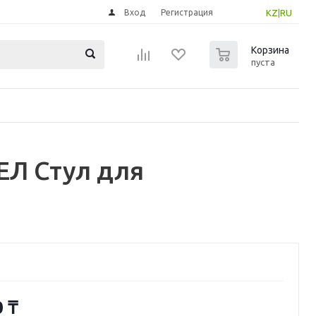
Вход
Регистрация
KZ
|
RU
0
Корзина
пуста
ЕЛ Стул для
0
₸