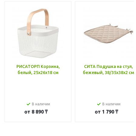
РИСАТОРП Корзина,
СИТА Подушка на стул,
белый, 25x26x18 см
бежевый, 38/35x38x2 см
В наличии
В наличии
от
8 890 ₸
от
1 790 ₸