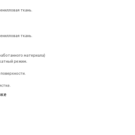
шенилловая ткань.
шенилловая ткань.
работанного материала)
катный режим.
 поверхности.
истке.
вке