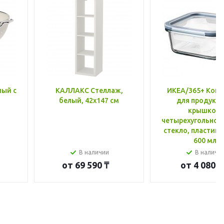
лый с
КАЛЛАКС Стеллаж,
ИКЕА/365+ Конт
белый, 42x147 см
для продукто
крышкой,
четырехугольной
стекло, пластик 
600 мл
В наличии
В наличи
от
69 590 ₸
от
4 080 ₸