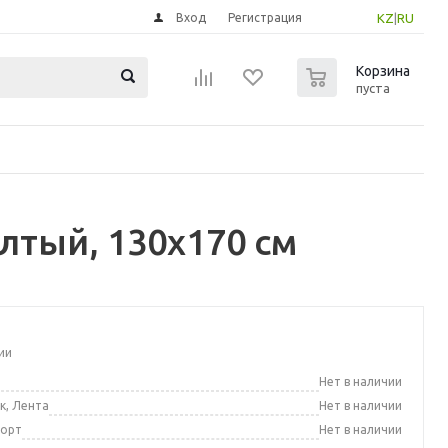
Вход
Регистрация
KZ
|
RU
0
Корзина
пуста
лтый, 130x170 см
ии
а
Нет в наличии
к, Лента
Нет в наличии
порт
Нет в наличии