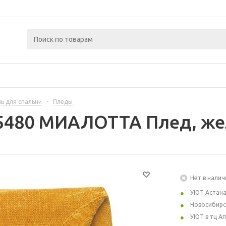
ь для спальни
-
Пледы
5480 МИАЛОТТА Плед, же
Нет в налич
УЮТ Астан
Новосибирс
УЮТ в тц А