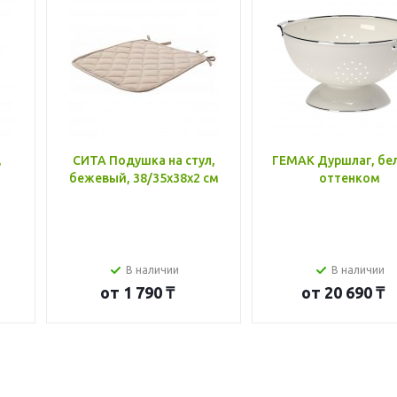
,
СИТА Подушка на стул,
ГЕМАК Дуршлаг, бе
бежевый, 38/35x38x2 см
оттенком
В наличии
В наличии
от
1 790 ₸
от
20 690 ₸