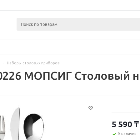
-
Наборы столовых приборов
50226 МОПСИГ Столовый н
5 590
₸
В наличии