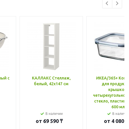
лый с
КАЛЛАКС Стеллаж,
ИКЕА/365+ Конт
белый, 42x147 см
для продукто
крышкой,
четырехугольной
стекло, пластик 
600 мл
В наличии
В наличи
от
69 590 ₸
от
4 080 ₸