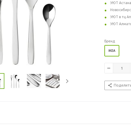
УЮТ Астан
Новосибирс
УЮТ в тц А
УЮТ Алмат
Бренд
IKEA
Поделит