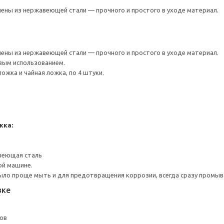
ены из нержавеющей стали — прочного и простого в уходе материал.
ены из нержавеющей стали — прочного и простого в уходе материал.
вым использованием.
ложка и чайная ложка, по 4 штуки.
жка:
веющая сталь
ой машине.
ло проще мыть и для предотвращения коррозии, всегда сразу промыва
вке
ов