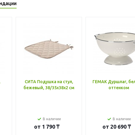
ндации
,
СИТА Подушка на стул,
ГЕМАК Дуршлаг, бе
бежевый, 38/35x38x2 см
оттенком
В наличии
В наличии
от
1 790 ₸
от
20 690 ₸