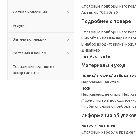
Столовые приборы изготовл
Летняя коллекция
Артикул: 703.502.26
Подробнее о товаре
Услуги
Столовые приборы изготовл
Вымойте изделие перед пер
Зимняя коллекция
В набор входит: вилка, нож, 
Дизайнер:
Растения и кашпо
Iina Vuorivirta
Материалы и уход
Товары вышедшие из
ассортимента
Вилка/ Ложка/ Чайная ло
Нержавеющая сталь
Нож:
Нержавеющая сталь, Нержа
Можно мыть в посудомоечн
Чтобы столовые приборы бы
Информация об упако
MOPSIG МОПСИГ
Столовый набор,16 предмет