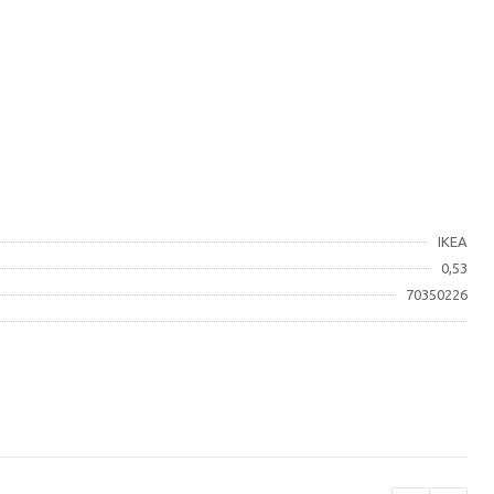
IKEA
0,53
70350226