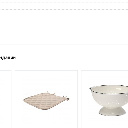
ндации