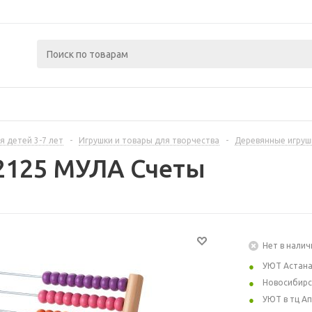
я детей 3-7 лет
-
Игрушки и товары для творчества
-
Деревянные игруш
2125 МУЛА Счеты
Нет в налич
УЮТ Астан
Новосибирс
УЮТ в тц А