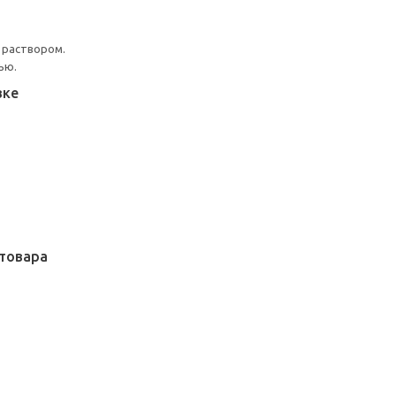
 раствором.
ью.
вке
товара