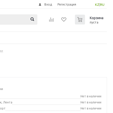
Вход
Регистрация
KZ
|
RU
0
Корзина
пуста
ки
ии
а
Нет в наличии
к, Лента
Нет в наличии
порт
Нет в наличии