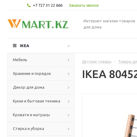
+7 727 31 22 666
Заказать звонок
Интернет магазин товаров
для дома
IKEA
Мебель
Детские товары
-
Товары дл
IKEA 8045
Хранение и порядок
Декор для дома
Кухни и бытовая техника
Кровати и матрасы
Стирка и уборка