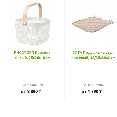
РИСАТОРП Корзина,
СИТА Подушка на стул,
белый, 25x26x18 см
бежевый, 38/35x38x2 см
В наличии
В наличии
от
8 890 ₸
от
1 790 ₸