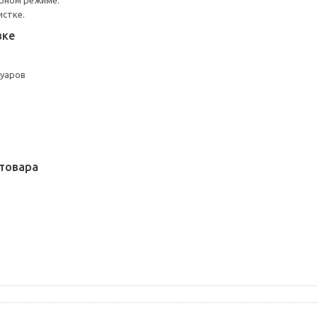
урном режиме.
истке.
вке
суаров
товара