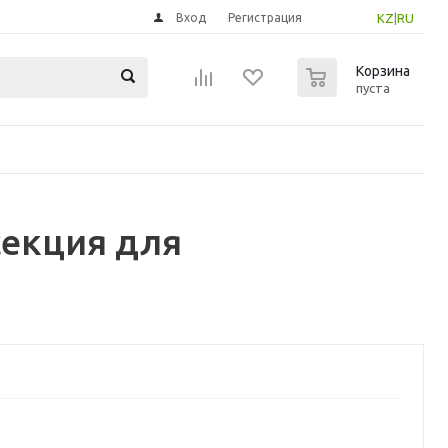
Вход
Регистрация
KZ
|
RU
0
Корзина
пуста
секция для