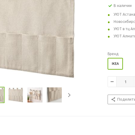
В наличии
УЮТ Астан
Новосибирс
УЮТ в тц А
УЮТ Алмат
Бренд
IKEA
Поделит