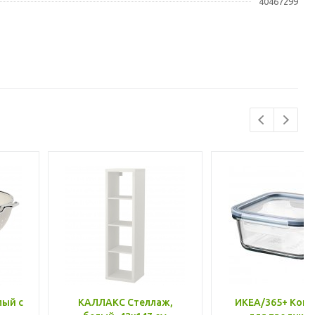
40467299
лый с
КАЛЛАКС Стеллаж,
ИКЕА/365+ Конт