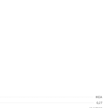
IKEA
0,27