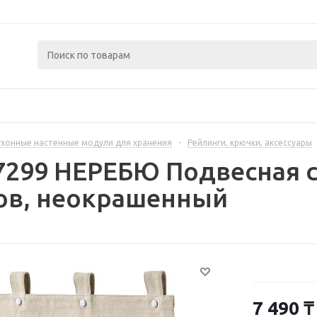
ухонные настенные модули для хранения
-
Рейлинги, крючки, аксессуары
7299 НЕРЕБЮ Подвесная 
ров, неокрашенный
7 490
₸