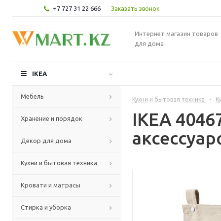
+7 727 31 22 666
Заказать звонок
Интернет магазин товаров
для дома
IKEA
Мебель
Кухни и бытовая техника
-
К
IKEA 4046
Хранение и порядок
аксессуа
Декор для дома
Кухни и бытовая техника
Кровати и матрасы
Стирка и уборка