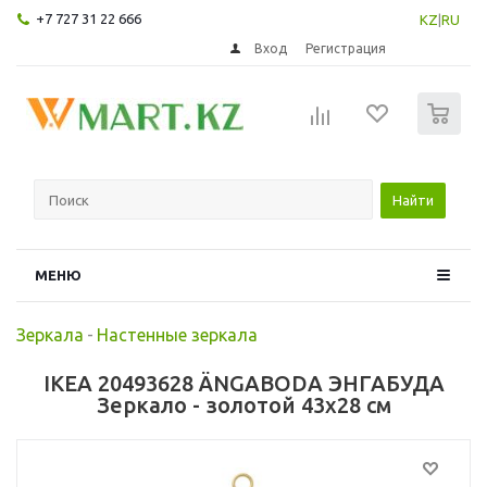
+7 727 31 22 666
KZ
|
RU
Вход
Регистрация
0
Найти
МЕНЮ
Зеркала
-
Настенные зеркала
IKEA 20493628 ÄNGABODA ЭНГАБУДА
Зеркало - золотой 43x28 см