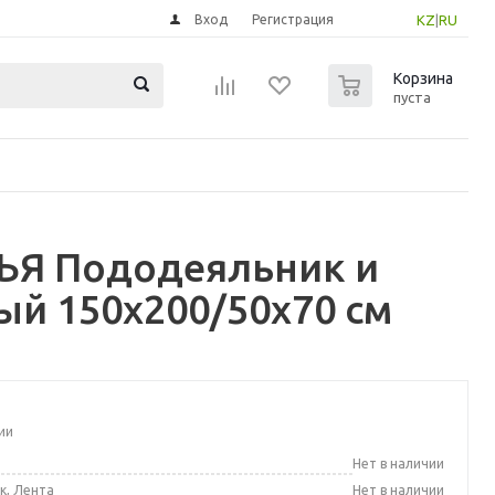
Вход
Регистрация
KZ
|
RU
0
Корзина
пуста
ЬЯ Пододеяльник и
ый 150x200/50x70 см
ии
а
Нет в наличии
к, Лента
Нет в наличии