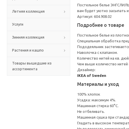
Постельное белье ЭНГСЛИЛЬЯ
вам будет уютно засыпать и
Летняя коллекция
Артикул: 604.908.02
Услуги
Подробнее о товаре
Постельное белье из плотной
Зимняя коллекция
Специальная обработка прид
Пододеяльник застегивается
Растения и кашпо
Наволочка с клапаном.
Количество нитей на кв. дюйм
Товары вышедшие из
Чем выше количество нитей 
ассортимента
Дизайнер:
IKEA of Sweden
Материалы и уход
100% хлопок
Усадка: максимум 4%.
Машинная стирка 60°С.
Не отбеливать.
Машинная сушка при стандарт
Гладить в высоком темпера
Не подвергать химической ч