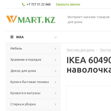
+7 727 31 22 666
Заказать звонок
Интернет магазин товаров
для дома
IKEA
Мебель
Текстиль для дома
-
Текстил
IKEA 604
Хранение и порядок
наволочка
Декор для дома
Кухни и бытовая техника
Кровати и матрасы
Стирка и уборка