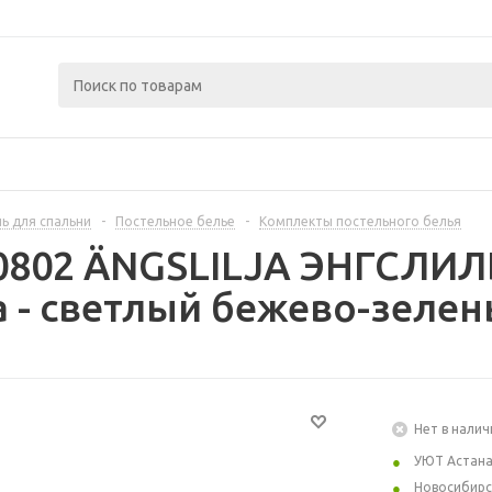
ь для спальни
-
Постельное белье
-
Комплекты постельного белья
90802 ÄNGSLILJA ЭНГСЛИЛ
 - светлый бежево-зелен
Нет в налич
УЮТ Астан
Новосибирс