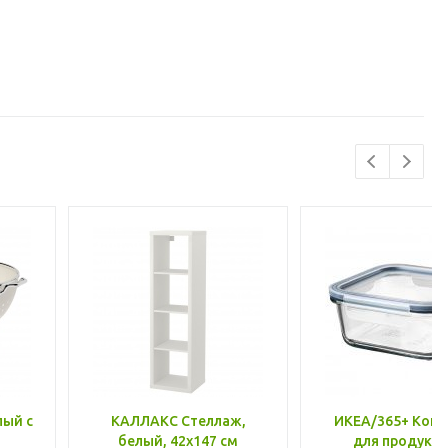
лый с
КАЛЛАКС Стеллаж,
ИКЕА/365+ Конт
белый, 42x147 см
для продукто