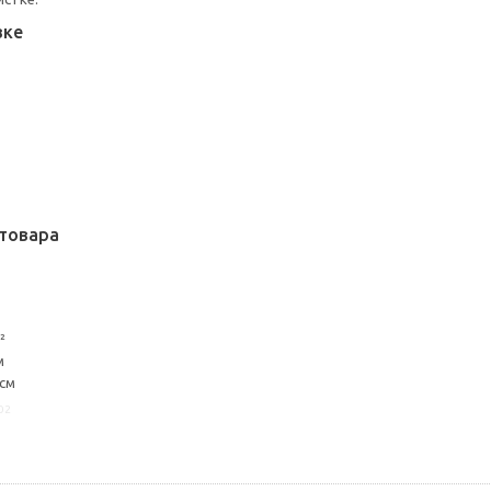
вке
товара
²
м
 см
02