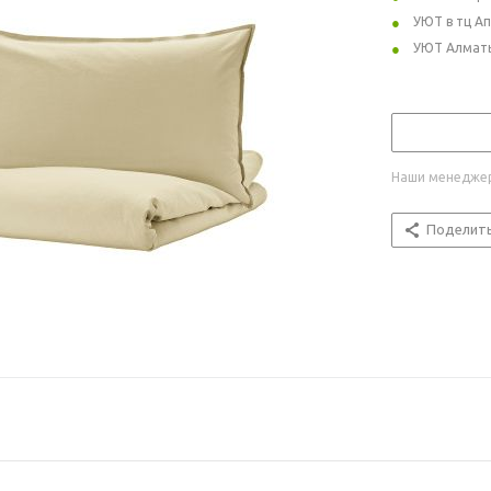
УЮТ в тц А
УЮТ Алмат
Наши менеджер
Поделит