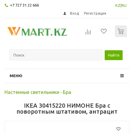
+7 727 31 22 666
KZ
|
RU
Вход
Регистрация
0
Найти
МЕНЮ
Настенные светильники
-
Бра
IKEA 30415220 НИМОНЕ Бра с
поворотным штативом, антрацит