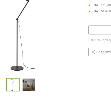
УЮТ в тц А
УЮТ Алмат
Наши менеджер
Поделит