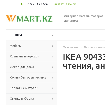
+7 727 31 22 666
Заказать звонок
Интернет магазин товаров
для дома
IKEA
Мебель
Освещение
-
Лампы и свети
IKEA 904
Хранение и порядок
чтения, а
Декор для дома
Кухни и бытовая техника
Кровати и матрасы
Стирка и уборка