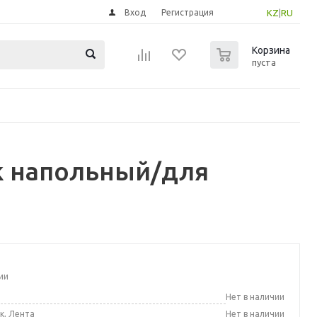
Вход
Регистрация
KZ
|
RU
0
Корзина
пуста
к напольный/для
ии
а
Нет в наличии
к, Лента
Нет в наличии