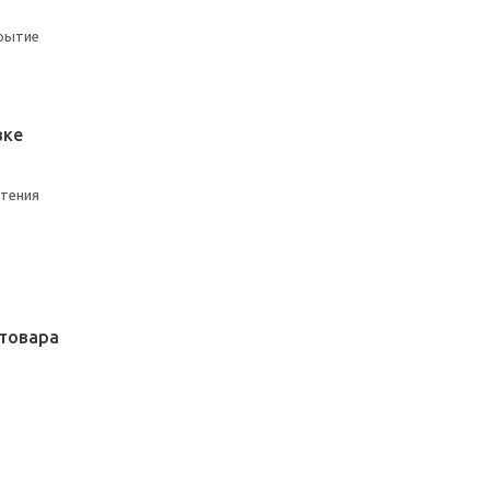
рытие
вке
чтения
товара