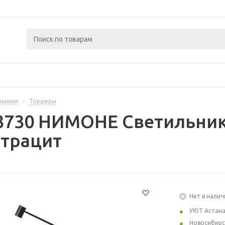
льники
-
Торшеры
33730 НИМОНЕ Светильни
нтрацит
Нет в налич
УЮТ Астан
Новосибирс