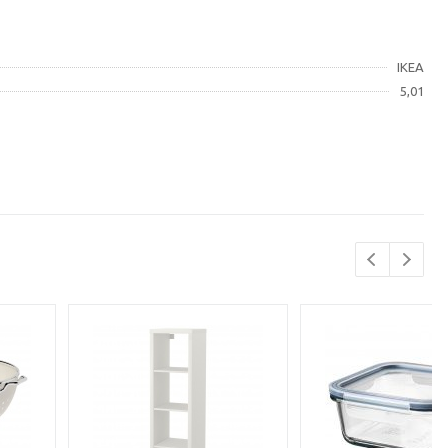
IKEA
5,01