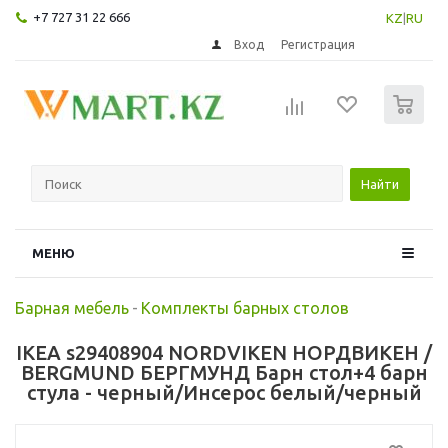
+7 727 31 22 666
KZ
|
RU
Вход
Регистрация
0
Найти
МЕНЮ
Барная мебель
-
Комплекты барных столов
IKEA s29408904 NORDVIKEN НОРДВИКЕН /
BERGMUND БЕРГМУНД Барн стол+4 барн
стула - черный/Инсерос белый/черный