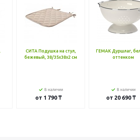
,
СИТА Подушка на стул,
ГЕМАК Дуршлаг, бе
бежевый, 38/35x38x2 см
оттенком
В наличии
В наличии
от
1 790 ₸
от
20 690 ₸