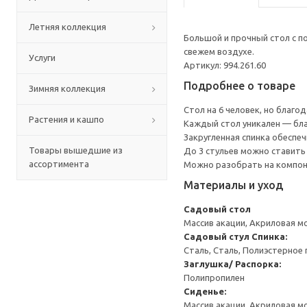
Летняя коллекция
Большой и прочный стол с 
свежем воздухе.
Услуги
Артикул: 994.261.60
Подробнее о товаре
Зимняя коллекция
Стол на 6 человек, но благо
Растения и кашпо
Каждый стол уникален — бла
Закругленная спинка обесп
Товары вышедшие из
До 3 стульев можно ставить 
ассортимента
Можно разобрать на компоне
Материалы и уход
Садовый стол
Массив акации, Акриловая м
Садовый стул
Спинка:
Сталь, Сталь, Полиэстерно
Заглушка/ Распорка:
Полипропилен
Сиденье:
Массив акации, Акриловая м