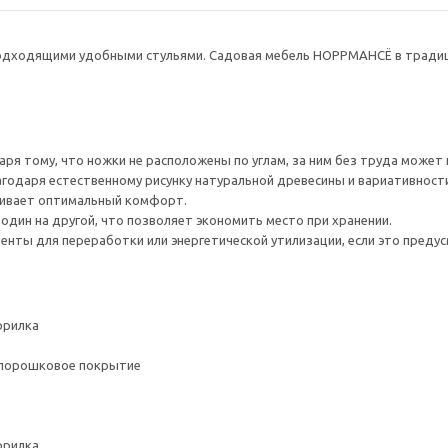
подходящими удобными стульями. Садовая мебель НОРРМАНСЁ в традиц
даря тому, что ножки не расположены по углам, за ним без труда может
годаря естественному рисунку натуральной древесины и вариативности
ечивает оптимальный комфорт.
один на другой, что позволяет экономить место при хранении.
нты для переработки или энергетической утилизации, если это предус
орилка
е порошковое покрытие
орилка