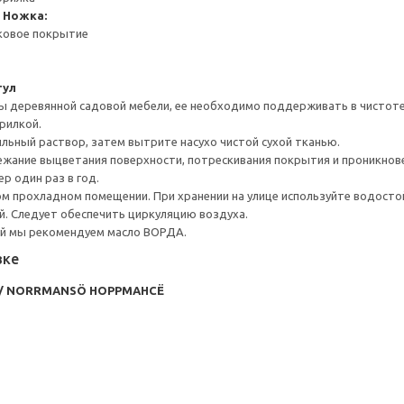
 Ножка:
ковое покрытие
тул
 деревянной садовой мебели, ее необходимо поддерживать в чистоте
рилкой.
ыльный раствор, затем вытрите насухо чистой сухой тканью.
бежание выцветания поверхности, потрескивания покрытия и проникно
р один раз в год.
ом прохладном помещении. При хранении на улице используйте водостой
ей. Следует обеспечить циркуляцию воздуха.
й мы рекомендуем масло ВОРДА.
вке
/ NORRMANSÖ НОРРМАНСЁ