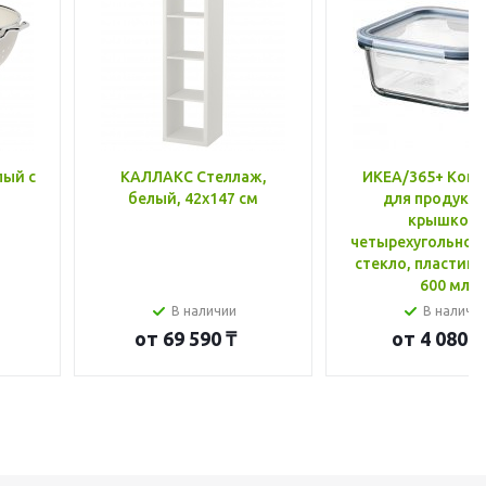
лый с
КАЛЛАКС Стеллаж,
ИКЕА/365+ Конт
белый, 42x147 см
для продукто
крышкой,
четырехугольной
стекло, пластик 
600 мл
В наличии
В наличи
от
69 590 ₸
от
4 080 ₸