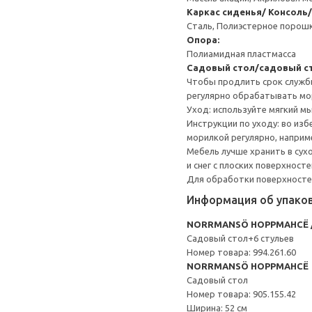
Каркас сиденья/ Консоль/
Сталь, Полиэстерное порош
Опора:
Полиамидная пластмасса
Садовый стол/садовый с
Чтобы продлить срок службы
регулярно обрабатывать мо
Уход: используйте мягкий м
Инструкции по уходу: во из
морилкой регулярно, наприме
Мебель лучше хранить в сух
и снег с плоских поверхност
Для обработки поверхносте
Информация об упако
NORRMANSÖ НОРРМАНСЁ 
Садовый стол+6 стульев
Номер товара: 994.261.60
NORRMANSÖ НОРРМАНСЁ
Садовый стол
Номер товара: 905.155.42
Ширина: 52 см