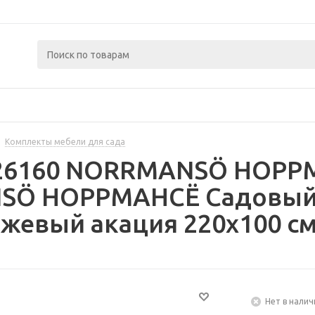
Комплекты мебели для сада
426160 NORRMANSÖ НОРР
Ö НОРРМАНСЁ Садовый с
жевый акация 220x100 с
Нет в налич