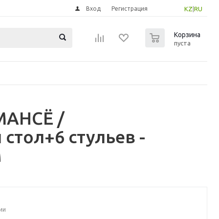
Вход
Регистрация
KZ
|
RU
0
Корзина
пуста
МАНСЁ /
тол+6 стульев -
м
ии