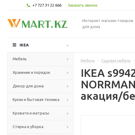
+7 727 31 22 666
Заказать звонок
Интернет магазин товаров
для дома
IKEA
Мебель
Мебель
-
Садовая мебель
-
IKEA s99
Хранение и порядок
NORRMANS
Декор для дома
акация/бе
Кухни и бытовая техника
Кровати и матрасы
Стирка и уборка