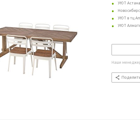
УЮТ Астан
Новосибирс
УЮТ в тц А
УЮТ Алмат
Наши менеджер
Поделит