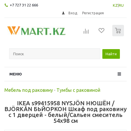
+7 727 31 22 666
KZ
|
RU
Вход
Регистрация
0
Найти
МЕНЮ
Мебель под раковину
-
Тумбы с раковиной
IKEA s99415958 NYSJÖN НЮШЁН /
BJÖRKÅN БЬЙОРКОН Шкаф под раковину
с 1 дверцей - белый/Сальен смеситель
54x98 см