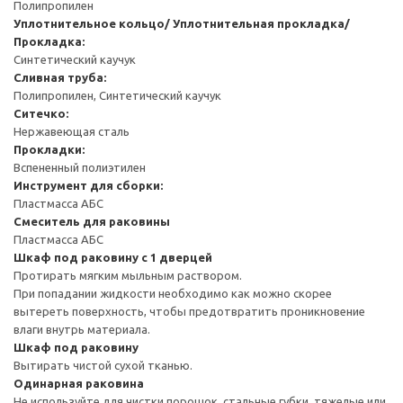
Полипропилен
Уплотнительное кольцо/ Уплотнительная прокладка/
Прокладка:
Синтетический каучук
Сливная труба:
Полипропилен, Синтетический каучук
Ситечко:
Нержавеющая сталь
Прокладки:
Вспененный полиэтилен
Инструмент для сборки:
Пластмасса АБС
Смеситель для раковины
Пластмасса АБС
Шкаф под раковину с 1 дверцей
Протирать мягким мыльным раствором.
При попадании жидкости необходимо как можно скорее
вытереть поверхность, чтобы предотвратить проникновение
влаги внутрь материала.
Шкаф под раковину
Вытирать чистой сухой тканью.
Одинарная раковина
Не используйте для чистки порошок, стальные губки, тяжелые или