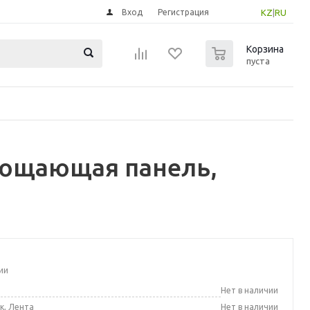
Вход
Регистрация
KZ
|
RU
0
Корзина
пуста
лощающая панель,
ии
а
Нет в наличии
к, Лента
Нет в наличии