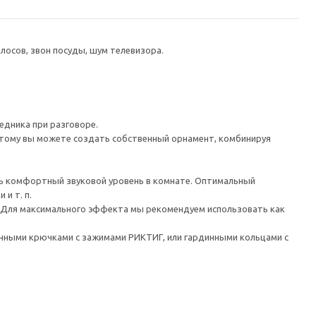
осов, звон посуды, шум телевизора.
едника при разговоре.
этому вы можете создать собственный орнамент, комбинируя
ь комфортный звуковой уровень в комнате. Оптимальный
и т. п.
е. Для максимального эффекта мы рекомендуем использовать как
нными крючками с зажимами РИКТИГ, или гардинными кольцами с