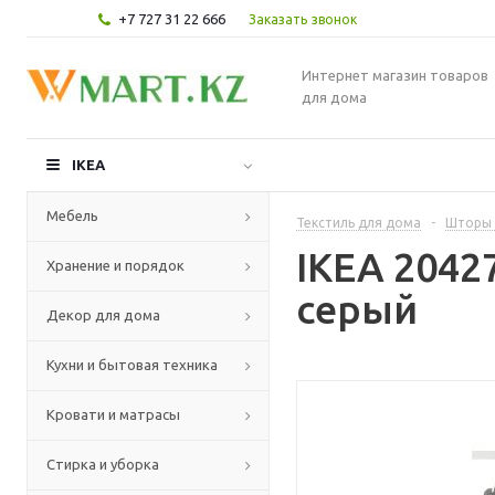
+7 727 31 22 666
Заказать звонок
Интернет магазин товаров
для дома
IKEA
Мебель
Текстиль для дома
-
Шторы 
IKEA 204
Хранение и порядок
серый
Декор для дома
Кухни и бытовая техника
Кровати и матрасы
Стирка и уборка