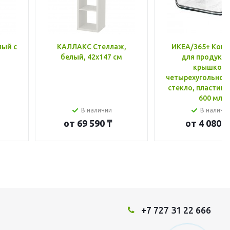
лый с
КАЛЛАКС Стеллаж,
ИКЕА/365+ Конт
белый, 42x147 см
для продукто
крышкой,
четырехугольной
стекло, пластик 
600 мл
В наличии
В наличи
от
69 590 ₸
от
4 080 ₸
+7 727 31 22 666