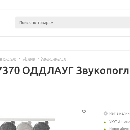
и жалюзи
-
Шторы
-
Узкие гардины
27370 ОДДЛАУГ Звукопог
Нет в налич
УЮТ Астан
Новосибирс