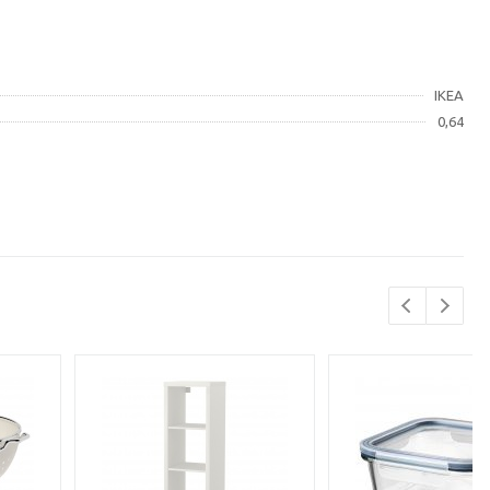
IKEA
0,64