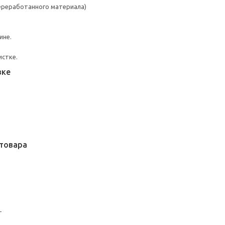
переработанного материала)
ине.
истке.
вке
товара
т