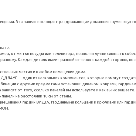
ещении. Эта панель поглощает раздражающие домашние шумы: звук гол
нате.
мер, от мытья посуды или телевизора, позволяя лучше слышать собес
-разному. Каждая деталь имеет разный оттенок с каждой стороны, по
ственных местах и в любом помещении дома.
ДДЛАУГ — один из нескольких компонентов, которые помогут создат
бинации с другими предметами остановки: диваном, коврами, гардинами 
зависят от того, сколько панелей вы используете и как вы их вешает
 панели на расстоянии 10 см от стены.
двешивания гардин ВИДГА, гардинными кольцами и крючками или гарди
ИОН.