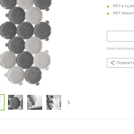
УЮТ в тц А
УЮТ Алмат
Наши менеджер
Поделит