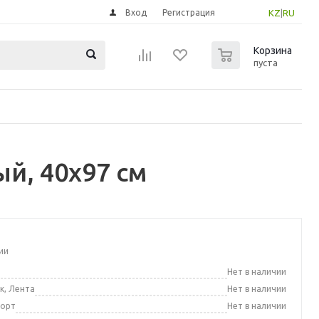
Вход
Регистрация
KZ
|
RU
0
Корзина
пуста
й, 40x97 см
ии
а
Нет в наличии
к, Лента
Нет в наличии
порт
Нет в наличии