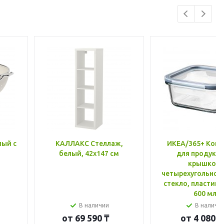
лый с
КАЛЛАКС Стеллаж,
ИКЕА/365+ Конт
белый, 42x147 см
для продукто
крышкой,
четырехугольной
стекло, пластик 
600 мл
В наличии
В наличи
от
69 590 ₸
от
4 080 ₸