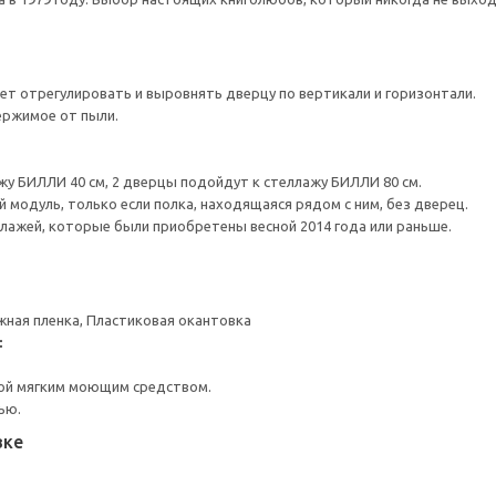
ет отрегулировать и выровнять дверцу по вертикали и горизонтали.
ержимое от пыли.
жу БИЛЛИ 40 см, 2 дверцы подойдут к стеллажу БИЛЛИ 80 см.
 модуль, только если полка, находящаяся рядом с ним, без дверец.
лажей, которые были приобретены весной 2014 года или раньше.
жная пленка, Пластиковая окантовка
:
ой мягким моющим средством.
ью.
вке