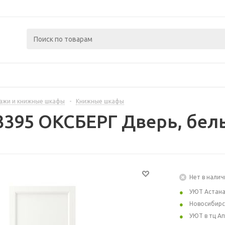
ажи и книжные шкафы
-
Книжные шкафы
3395 ОКСБЕРГ Дверь, белы
Нет в налич
УЮТ Астан
Новосибирс
УЮТ в тц А