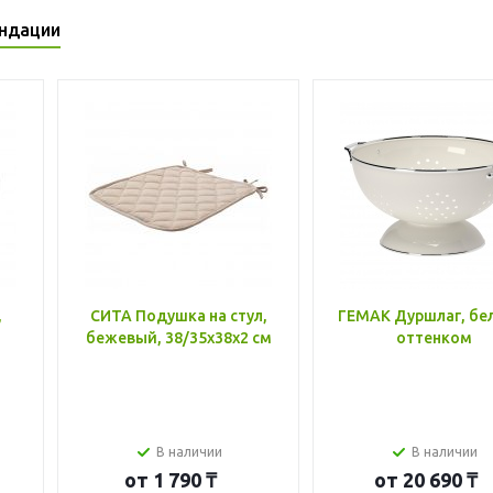
ндации
,
СИТА Подушка на стул,
ГЕМАК Дуршлаг, бе
бежевый, 38/35x38x2 см
оттенком
В наличии
В наличии
от
1 790 ₸
от
20 690 ₸