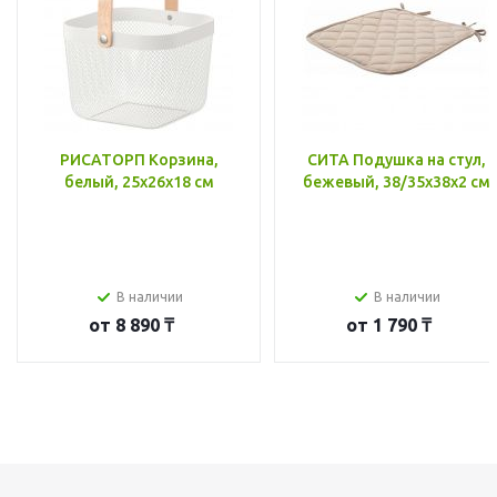
РИСАТОРП Корзина,
СИТА Подушка на стул,
белый, 25x26x18 см
бежевый, 38/35x38x2 см
В наличии
В наличии
от
8 890 ₸
от
1 790 ₸