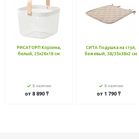
РИСАТОРП Корзина,
СИТА Подушка на стул,
белый, 25x26x18 см
бежевый, 38/35x38x2 см
В наличии
В наличии
от
8 890 ₸
от
1 790 ₸