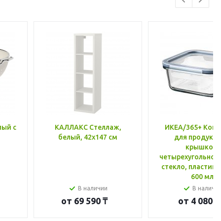
лый с
КАЛЛАКС Стеллаж,
ИКЕА/365+ Конт
белый, 42x147 см
для продукто
крышкой,
четырехугольной
стекло, пластик 
600 мл
В наличии
В наличи
от
69 590 ₸
от
4 080 ₸