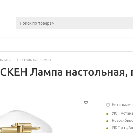
льники
-
Настольные лампы
СКЕН Лампа настольная, 
Нет в налич
УЮТ Астан
Новосибирс
УЮТ в тц А