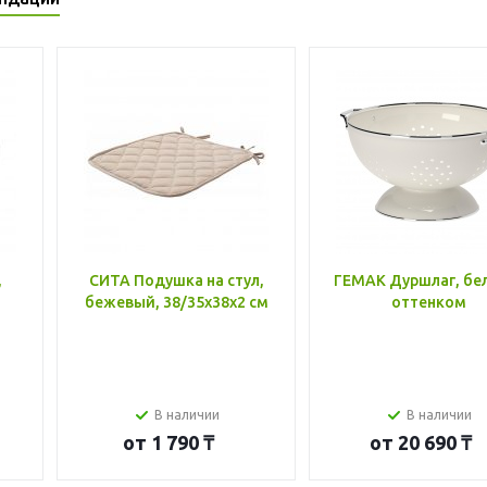
,
СИТА Подушка на стул,
ГЕМАК Дуршлаг, бе
бежевый, 38/35x38x2 см
оттенком
В наличии
В наличии
от
1 790 ₸
от
20 690 ₸