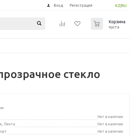
Вход
Регистрация
KZ
|
RU
0
Корзина
пуста
прозрачное стекло
ии
а
Нет в наличии
к, Лента
Нет в наличии
порт
Нет в наличии