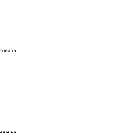
товара
ндации