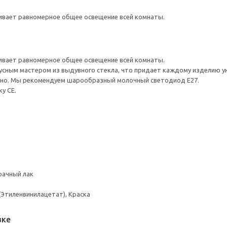
ивает равномерное общее освещение всей комнаты.
ивает равномерное общее освещение всей комнаты.
усным мастером из выдувного стекла, что придает каждому изделию у
но. Мы рекомендуем шарообразный молочный светодиод E27.
у CE.
рачный лак
Этиленвинилацетат), Краска
вке