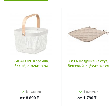
РИСАТОРП Корзина,
СИТА Подушка на стул,
белый, 25x26x18 см
бежевый, 38/35x38x2 см
В наличии
В наличии
от
8 890 ₸
от
1 790 ₸