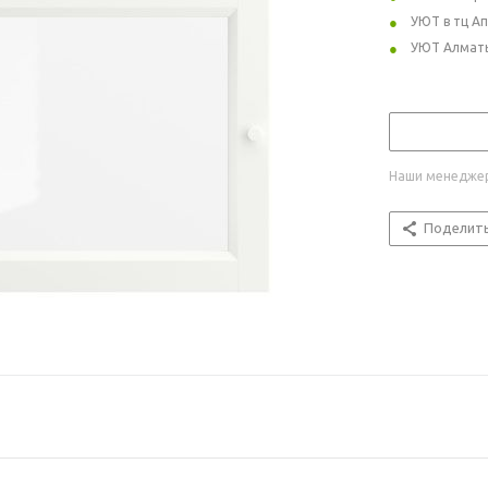
УЮТ в тц А
УЮТ Алмат
Наши менеджер
Поделит