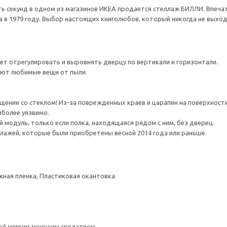
ь секунд в одном из магазинов ИКЕА продается стеллаж БИЛЛИ. Впечат
 в 1979 году. Выбор настоящих книголюбов, который никогда не выход
ет отрегулировать и выровнять дверцу по вертикали и горизонтали.
ют любимые вещи от пыли.
ении со стеклом! Из-за поврежденных краев и царапин на поверхности
иболее уязвимо.
 модуль, только если полка, находящаяся рядом с ним, без дверец.
лажей, которые были приобретены весной 2014 года или раньше.
жная пленка, Пластиковая окантовка
ой мягким моющим средством.