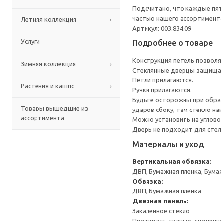
Подсчитано, что каждые пят
частью нашего ассортимента
Летняя коллекция
Артикул: 003.834.09
Услуги
Подробнее о товаре
Конструкция петель позволя
Зимняя коллекция
Стеклянные дверцы защища
Петли прилагаются.
Растения и кашпо
Ручки прилагаются.
Будьте осторожны при обращ
Товары вышедшие из
ударов сбоку, там стекло на
ассортимента
Можно установить на угловой
Дверь не подходит для стел
Материалы и уход
Вертикальная обвязка:
ДВП, Бумажная пленка, Бума
Обвязка:
ДВП, Бумажная пленка
Дверная панель:
Закаленное стекло
Протирать тканью, смоченн