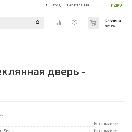
Вход
Регистрация
KZ
|
RU
0
Корзина
пуста
клянная дверь -
ии
а
Нет в наличии
к, Лента
Нет в наличии