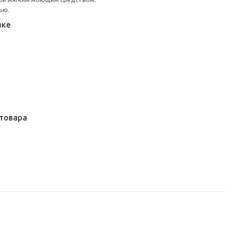
ью.
вке
товара