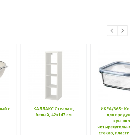
лый с
КАЛЛАКС Стеллаж,
ИКЕА/365+ Конт
белый, 42x147 см
для продукто
крышкой,
четырехугольной
стекло, пластик 