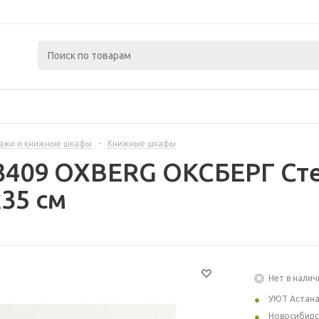
ажи и книжные шкафы
-
Книжные шкафы
3409 OXBERG ОКСБЕРГ Сте
35 см
Нет в налич
УЮТ Астан
Новосибирс