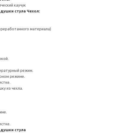
ический каучук
одушки стула
Чехол:
переработанного материала)
ркой.
ературный режим.
урном режиме.
истке.
ку из чехла.
ине.
истке.
одушки стула