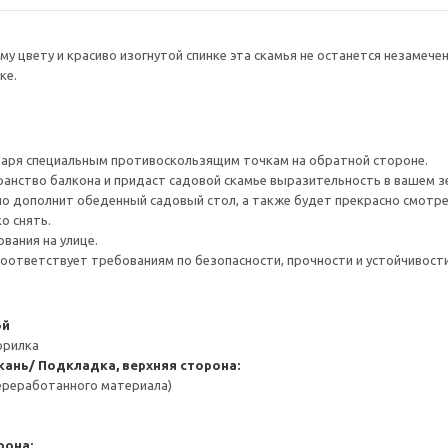
му цвету и красиво изогнутой спинке эта скамья не останется незамеч
ке.
даря специальным противоскользящим точкам на обратной стороне.
анство балкона и придаст садовой скамье выразительность в вашем з
но дополнит обеденный садовый стол, а также будет прекрасно смотрет
о снять.
вания на улице.
соответствует требованиям по безопасности, прочности и устойчивости
ой
орилка
кань/ Подкладка, верхняя сторона:
переработанного материала)
рона: