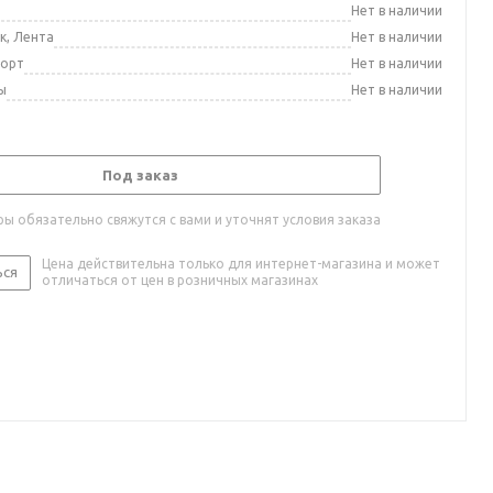
а
Нет в наличии
к, Лента
Нет в наличии
порт
Нет в наличии
ы
Нет в наличии
Под заказ
ы обязательно свяжутся с вами и уточнят условия заказа
Цена действительна только для интернет-магазина и может
ься
отличаться от цен в розничных магазинах