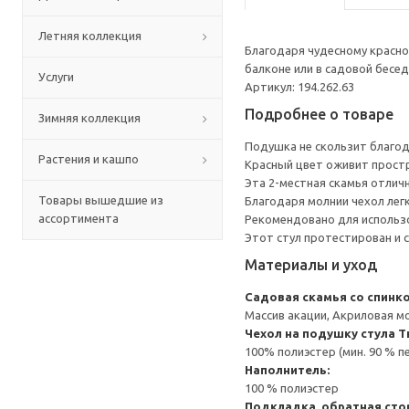
Летняя коллекция
Благодаря чудесному красно
балконе или в садовой бесед
Услуги
Артикул: 194.262.63
Подробнее о товаре
Зимняя коллекция
Подушка не скользит благо
Растения и кашпо
Красный цвет оживит простр
Эта 2-местная скамья отлич
Товары вышедшие из
Благодаря молнии чехол легк
ассортимента
Рекомендовано для использо
Этот стул протестирован и 
Материалы и уход
Садовая скамья со спинк
Массив акации, Акриловая м
Чехол на подушку стула
Т
100% полиэстер (мин. 90 % 
Наполнитель:
100 % полиэстер
Подкладка, обратная сто