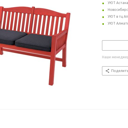
УЮТ Астан
Новосибирс
УЮТ в тц А
УЮТ Алмат
Наши менеджер
Поделит