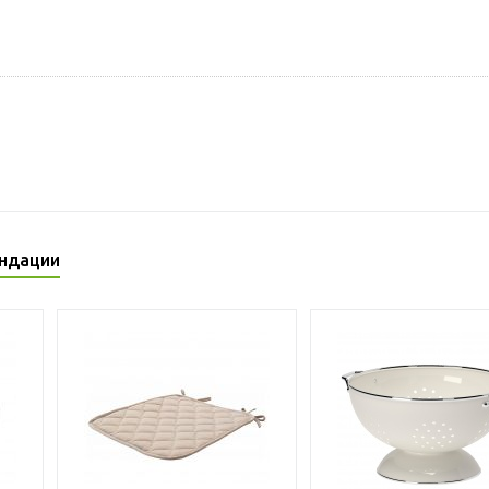
ндации