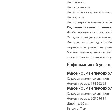
Не стирать.
Не отбеливать.
Не сушить в стиральной маш
Не гладить.
Не подвергать химической ч
Садовая скамья со спинк
Чтобы продлить срок службы
Уход: используйте мягкий м
Инструкции по уходу: во из
морилкой регулярно, наприме
Мебель лучше хранить в сух
и снег с плоских поверхност
Информация об упако
PÄRONHOLMEN ПЭРОНХО
Садовая скамья со спинкой
Номер товара: 194.262.63
PÄRONHOLMEN ПЭРОНХО
Садовая скамья со спинкой
Номер товара: 605.096.94
Ширина: 60 см
Высота: 7 см