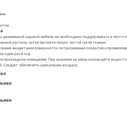
ине.
истке.
ой
 деревянной садовой мебели, ее необходимо поддерживать в чистоте
ыльный раствор, затем вытрите насухо чистой сухой тканью.
бежание выцветания поверхности, потрескивания покрытия и проникно
р один раз в год.
ом прохладном помещении. При хранении на улице используйте водостой
ей. Следует обеспечить циркуляцию воздуха.
вке
ЛЬМЕН
ЛЬМЕН