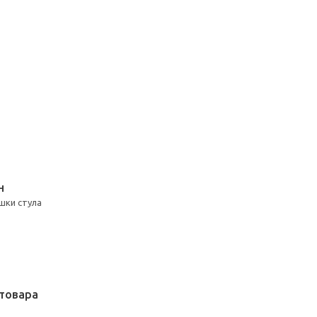
Н
шки стула
товара