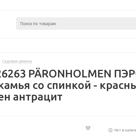
Садовые диваны
426263 PÄRONHOLMEN П
камья со спинкой - крас
ен антрацит
Нет в налич