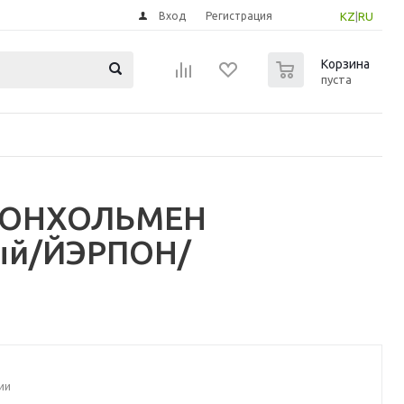
Вход
Регистрация
KZ
|
RU
0
Корзина
пуста
ЭРОНХОЛЬМЕН
ный/ЙЭРПОН/
ии