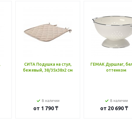
,
СИТА Подушка на стул,
ГЕМАК Дуршлаг, бе
бежевый, 38/35x38x2 см
оттенком
В наличии
В наличии
от
1 790 ₸
от
20 690 ₸