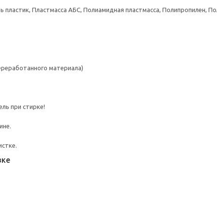
 пластик, Пластмасса АБС, Полиамидная пластмасса, Полипропилен, П
переработанного материала)
ль при стирке!
ине.
истке.
вке