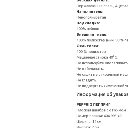
Верхняя деталь:
Нержавеющая сталь, Ацеталь
Наполнитель:
Пенополиуретан
Подкладка:
100% нейлон
Внешняя ткань:
100% полиэстер (мин. 90 % 
Окантовка:
100 % полиэстер
Машинная стирка 40°С.
Не используйте ополаскивате
Не отбеливать.
Не сушить в стиральной маш
Не гладить.
Не подвергать химической ч
Информация об упако
PEPPRIG ПЕППРИГ
Плоская швабра с отжимом
Номер товара: 404.995.49
Ширина: 14 см
Высота: 7 см