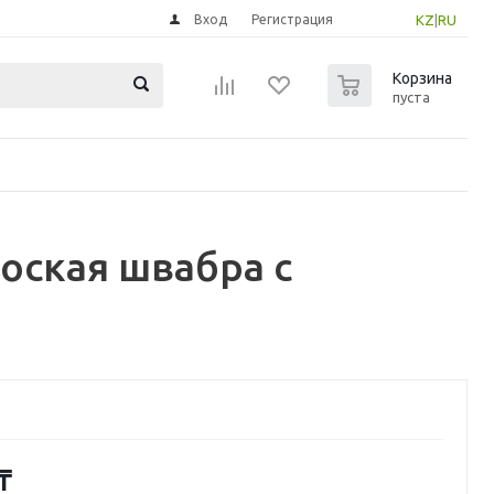
Вход
Регистрация
KZ
|
RU
0
Корзина
пуста
оская швабра с
₸