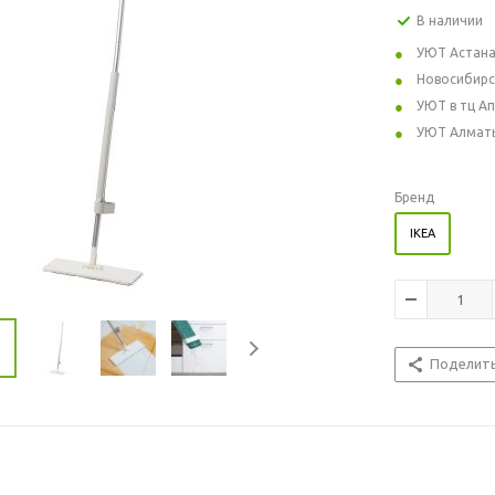
В наличии
УЮТ Астан
Новосибирс
УЮТ в тц А
УЮТ Алмат
Бренд
IKEA
Поделит