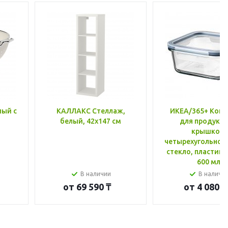
лый с
КАЛЛАКС Стеллаж,
ИКЕА/365+ Конт
белый, 42x147 см
для продукто
крышкой,
четырехугольной
стекло, пластик 
600 мл
В наличии
В наличи
от
69 590 ₸
от
4 080 ₸