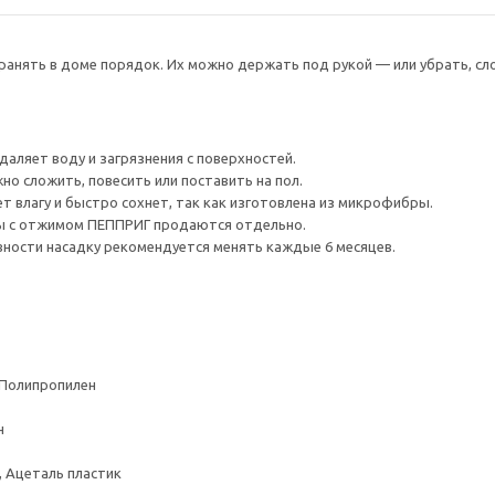
анять в доме порядок. Их можно держать под рукой — или убрать, слож
даляет воду и загрязнения с поверхностей.
но сложить, повесить или поставить на пол.
т влагу и быстро сохнет, так как изготовлена из микрофибры.
ы с отжимом ПЕППРИГ продаются отдельно.
ности насадку рекомендуется менять каждые 6 месяцев.
 Полипропилен
н
, Ацеталь пластик