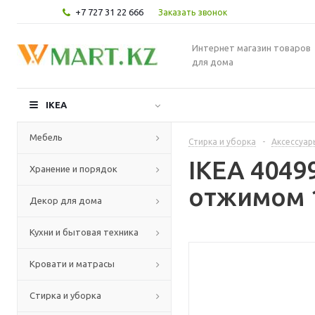
+7 727 31 22 666
Заказать звонок
Интернет магазин товаров
для дома
IKEA
Мебель
Стирка и уборка
-
Аксессуар
IKEA 4049
Хранение и порядок
отжимом 
Декор для дома
Кухни и бытовая техника
Кровати и матрасы
Стирка и уборка